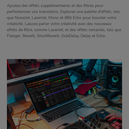
Ajoutez des effets supplémentaires et des filtres pour
perfectionner vos transitions. Explorez une palette d'effets, tels
que NoiseJet, LaserJet, Mono et 8Bit Echo pour booster votre
créativité. Laissez parler votre créativité avec des nouveaux
effets de filtre, comme LaserJet, et des effets remaniés, tels que
Flanger, Reverb, ShortReverb, DubDelay, Delay et Echo.