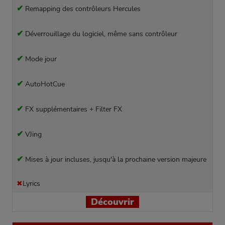
✔
Remapping des contrôleurs Hercules
✔
Déverrouillage du logiciel, même sans contrôleur
✔
Mode jour
✔
AutoHotCue
✔
FX supplémentaires + Filter FX
✔
VJing
✔
Mises à jour incluses, jusqu'à la prochaine version majeure
✖
Lyrics
Découvrir