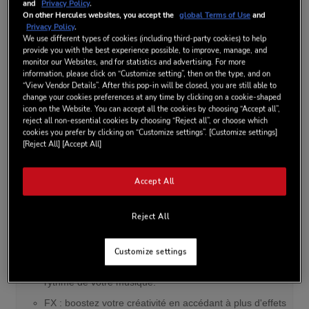
Mode déverrouillé : préparez votre performance sans
and
Privacy Policy
.
On other Hercules websites, you accept the
global Terms of Use
and
avoir à connecter votre contrôleur DJ. Vous pouvez
Privacy Policy
.
analyser vos morceaux, ajouter des Hot Cues et des
We use different types of cookies (including third-party cookies) to help
boucles enregistrées, ainsi que tester vos transitions
provide you with the best experience possible, to improve, manage, and
simplement à l'aide de votre ordinateur et de DJUCED
monitor our Websites, and for statistics and advertising. For more
information, please click on “Customize setting”, then on the type, and on
PRO.
“View Vendor Details”. After this pop-in will be closed, you are still able to
Remapping : affectez des fonctions ou commandes
change your cookies preferences at any time by clicking on a cookie-shaped
icon on the Website. You can accept all the cookies by choosing “Accept all”,
différentes aux boutons, touches, pads et faders de
reject all non-essential cookies by choosing “Reject all”, or choose which
votre contrôleur DJ pour adapter votre matériel à vos
cookies you prefer by clicking on “Customize settings”. [Customize settings]
préférences ou à votre flux de travail.
[Reject All] [Accept All]
AutoHotCue : laissez DJUCED PRO accélérer
l'organisation de votre bibliothèque avec AutoHotCue. Le
Accept All
logiciel ajoute automatiquement des points Cue à des
endroits clés spécifiques du morceau, comme l'intro, le
Reject All
refrain, le breakdown et l'outro.
VJing : améliorez votre performance en incorporant des
Customize settings
éléments visuels à votre mix depuis une bibliothèque
intégrée de boucles vidéo qui se synchronisent au
rythme de votre musique.
FX : boostez votre créativité en accédant à plus d'effets