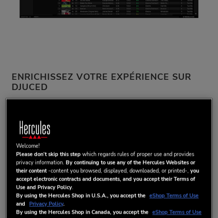
ENRICHISSEZ VOTRE EXPÉRIENCE SUR
DJUCED
DJUCED PRO offre toutes les fonctionnalités de la version
standard de DJUCED, en plus de fonctionnalités plus avancées
vous permettant d'améliorer votre flux de travail lorsque vous
préparez des morceaux, de personnaliser vos interactions avec
Welcome!
votre contrôleur et de compléter vos performances à l'aide
Please don’t skip this step
which regards rules of proper use and provides
d'éléments visuels.
privacy information.
By continuing to use any of the Hercules Websites or
their content
-content you browsed, displayed, downloaded, or printed-,
you
accept electronic contracts and documents, and you accept their Terms of
Use and Privacy Policy
.
By using the Hercules Shop in U.S.A., you accept the
eShop Terms of Use
and
Privacy Policy
.
Points clefs :
By using the Hercules Shop in Canada, you accept the
eShop Terms of Use