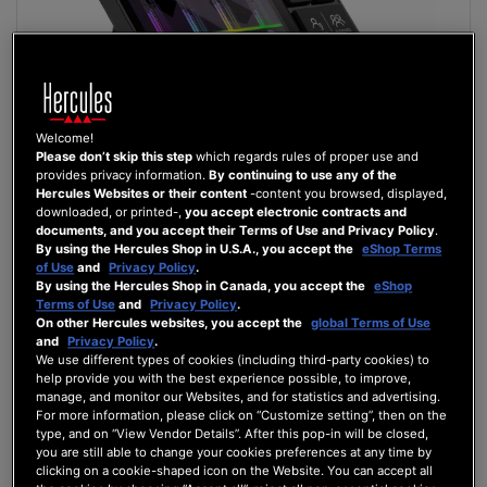
Welcome!
Please don’t skip this step
which regards rules of proper use and
provides privacy information.
By continuing to use any of the
Hercules Websites or their content
-content you browsed, displayed,
downloaded, or printed-,
you accept electronic contracts and
documents, and you accept their Terms of Use and Privacy Policy
.
By using the Hercules Shop in U.S.A., you accept the
eShop Terms
of Use
and
Privacy Policy
.
By using the Hercules Shop in Canada, you accept the
eShop
STREAM 200 XLR
Terms of Use
and
Privacy Policy
.
On other Hercules websites, you accept the
global Terms of Use
and
Privacy Policy
.
We use different types of cookies (including third-party cookies) to
help provide you with the best experience possible, to improve,
229,99 €
manage, and monitor our Websites, and for statistics and advertising.
For more information, please click on “Customize setting”, then on the
AJOUTER AU PANIER
type, and on “View Vendor Details”. After this pop-in will be closed,
you are still able to change your cookies preferences at any time by
clicking on a cookie-shaped icon on the Website. You can accept all
AJOUTER