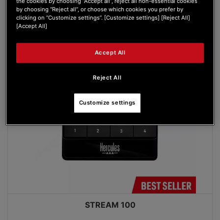
the cookies by choosing “Accept all”, reject all non-essential cookies
AUX
VOIR
by choosing “Reject all”, or choose which cookies you prefer by
FAVORIS
clicking on “Customize settings”. [Customize settings] [Reject All]
[Accept All]
Accept All
Reject All
Customize settings
STREAM 100