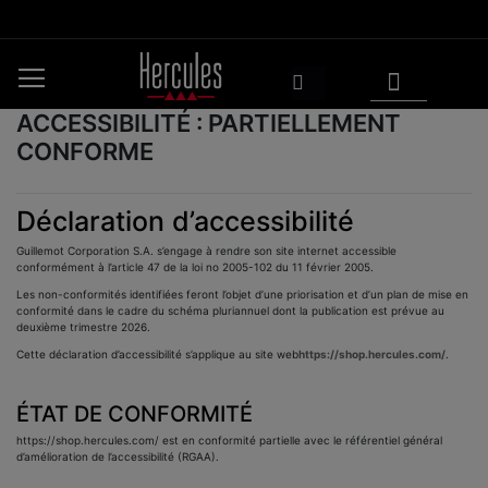
Aller
au
contenu
Mon panier
Rechercher
ACCESSIBILITÉ : PARTIELLEMENT
CONFORME
Déclaration d’accessibilité
Guillemot Corporation S.A. s’engage à rendre son site internet accessible
conformément à l’article 47 de la loi no 2005-102 du 11 février 2005.
Les non-conformités identifiées feront l’objet d’une priorisation et d’un plan de mise en
conformité dans le cadre du schéma pluriannuel dont la publication est prévue au
deuxième trimestre 2026.
Cette déclaration d’accessibilité s’applique au site web
https://shop.hercules.com/
.
ÉTAT DE CONFORMITÉ
https://shop.hercules.com/ est en conformité partielle avec le référentiel général
d’amélioration de l’accessibilité (RGAA).