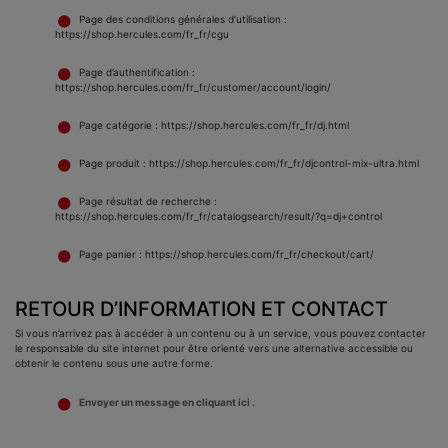
Page des conditions générales d’utilisation :
https://shop.hercules.com/fr_fr/cgu
Page d’authentification :
https://shop.hercules.com/fr_fr/customer/account/login/
Page catégorie : https://shop.hercules.com/fr_fr/dj.html
Page produit : https://shop.hercules.com/fr_fr/djcontrol-mix-ultra.html
Page résultat de recherche :
https://shop.hercules.com/fr_fr/catalogsearch/result/?q=dj+control
Page panier : https://shop.hercules.com/fr_fr/checkout/cart/
RETOUR D’INFORMATION ET CONTACT
Si vous n’arrivez pas à accéder à un contenu ou à un service, vous pouvez contacter
le responsable du site internet pour être orienté vers une alternative accessible ou
obtenir le contenu sous une autre forme.
Envoyer un message en cliquant ici .