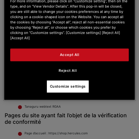
For more information, please click on “Customize setting”, then on the
Sur Mobile Android, avec Google Chrome et Talkback
type, and on “View Vendor Details”. After this pop-in will be closed,
you are still able to change your cookies preferences at any time by
Sur Ordinateur MacOS, avec Safari et VoiceOver
clicking on a cookie-shaped icon on the Website. You can accept all
the cookies by choosing “Accept all”, reject all non-essential cookies
by choosing “Reject all”, or choose which cookies you prefer by
Sur Ordinateur Windows, avec Firefox et JAWS
clicking on “Customize settings”. [Customize settings] [Reject All]
[Accept All]
Sur Ordinateur Windows, avec Firefox et NVDA
Outils utilisés pour l’évaluation de l’accessibilité
Accept All
Web Developer Toolbar
Reject All
Validateur HTML du W3C
WCAG Contrast checker
Customize settings
WAVE Web Accessibility Evaluation Tools
Tanaguru webtext RGAA
Pages du site ayant fait l’objet de la vérification
de conformité
Page d’accueil : https://shop.hercules.com