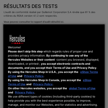
RÉSULTATS DES TESTS
L’audit de conformité réalisé par Guillemot Corporation S.A révèle que 61 % des
critères du RGAA version 4.1.2 sont respectés.
Vous pouvez consulter le rapport d'audit détaillé ici.
ÉTABLISSEMENT DE CETTE DÉCLARATION
D’ACCESSIBILITÉ
Cette déclaration a été établie le 23 mars 2026.
Welcome!
Please don’t skip this step
which regards rules of proper use and
Technologies utilisées pour la réalisation du site
provides privacy information.
By continuing to use any of the
web
Hercules Websites or their content
-content you browsed, displayed,
downloaded, or printed-,
you accept electronic contracts and
HTML
documents, and you accept their Terms of Use and Privacy Policy
.
By using the Hercules Shop in U.S.A., you accept the
eShop Terms
of Use
and
Privacy Policy
.
CSS
By using the Hercules Shop in Canada, you accept the
eShop
Terms of Use
and
Privacy Policy
.
Javascript
On other Hercules websites, you accept the
global Terms of Use
Environnement de test
and
Privacy Policy
.
We use different types of cookies (including third-party cookies) to
Les vérifications de restitution de contenus ont été réalisées sur la base de la
help provide you with the best experience possible, to improve,
combinaison fournie par la base de référence du RGAA, avec les versions suivantes :
manage, and monitor our Websites, and for statistics and advertising.