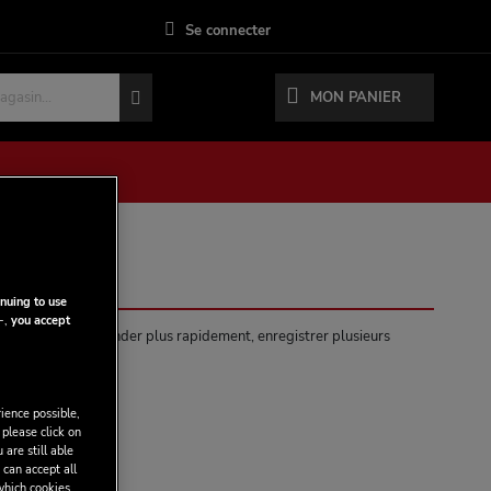
Se connecter
MON PANIER
nuing to use
-,
you accept
antages : commander plus rapidement, enregistrer plusieurs
 plus encore.
ience possible,
 please click on
 are still able
 can accept all
 which cookies