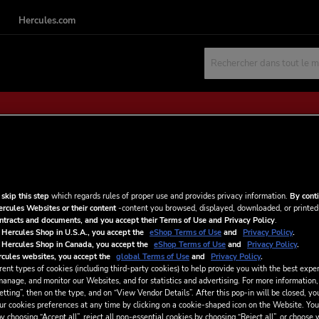
Hercules.com
Rechercher
NOUVEAUX CLIENTS
 skip this step
which regards rules of proper use and provides privacy information.
By conti
ercules Websites or their content
-content you browsed, displayed, downloaded, or printed
Créer un compte a de nombreux av
ontracts and documents, and you accept their Terms of Use and Privacy Policy
.
adresses, suivre vos commandes et
 Hercules Shop in U.S.A., you accept the
eShop Terms of Use
and
Privacy Policy
.
 Hercules Shop in Canada, you accept the
eShop Terms of Use
and
Privacy Policy
.
cules websites, you accept the
global Terms of Use
and
Privacy Policy
.
CRÉER UN COMPTE
ent types of cookies (including third-party cookies) to help provide you with the best exper
manage, and monitor our Websites, and for statistics and advertising. For more information,
tting”, then on the type, and on “View Vendor Details”. After this pop-in will be closed, you
ur cookies preferences at any time by clicking on a cookie-shaped icon on the Website. You
y choosing “Accept all”, reject all non-essential cookies by choosing “Reject all”, or choose