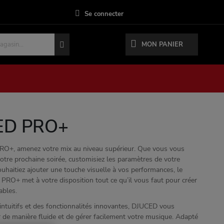
Se connecter
MON PANIER
ED PRO+
O+, amenez votre mix au niveau supérieur. Que vous vous
otre prochaine soirée, customisiez les paramètres de votre
uhaitiez ajouter une touche visuelle à vos performances, le
 PRO+ met à votre disposition tout ce qu’il vous faut pour créer
ables.
intuitifs et des fonctionnalités innovantes, DJUCED vous
 de manière fluide et de gérer facilement votre musique. Adapté