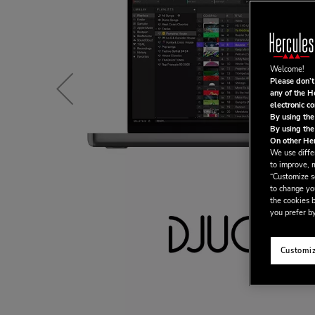
Welcome!
Please don’t
any of the H
electronic c
By using the
By using the
On other Her
We use differ
to improve, 
“Customize se
to change yo
the cookies b
you prefer by
Customiz