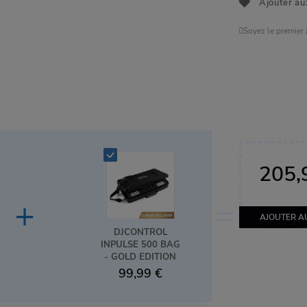
Ajouter au
Soyez le premier
205,
+
=
AJOUTER A
DJCONTROL
INPULSE 500 BAG
- GOLD EDITION
99,99 €