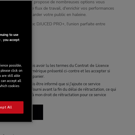
niveaux, le logiciel propose de nombreuses options vous
rsonnaliser votre flux de travail, d'enrichir vos performances
s visuels et de garder votre public en haleine.
 expérience DJ avec DJUCED PRO+, l'union parfaite entre
ivité.
nuing to use
-,
you accept
par mois
ience possible,
te case, je reconnais avoir lu les termes du
Contrat de Licence
 please click on
able au service numérique présenté ci-contre et les accepter si
 are still able
ce numérique à mon panier.
 can accept all
te case, je reconnais être informé que si j'ajoute ce service
 which cookies
anier, il me sera fourni avant la fin du délai de rétractation, ce qui
iation irrévocable à mon droit de rétractation pour ce service
ept All
R AU PANIER