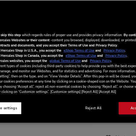
aux DJ de tous 
permettant de pe
avec des élément
Améliorez votre
musique et créat
 skip this step
which regards rules of proper use and provides privacy information.
By conti
ercules Websites or their content
-content you browsed, displayed, downloaded, or printed
5,99 €
ontracts and documents, and you accept their Terms of Use and Privacy Policy
.
/ 
 Hercules Shop in U.S.A., you accept the
eShop Terms of Use
and
Privacy Policy
.
 Hercules Shop in Canada, you accept the
eShop Terms of Use
and
Privacy Policy
.
cules websites, you accept the
global Terms of Use
and
Privacy Policy
.
ent types of cookies (including third-party cookies) to help provide you with the best exper
En cochant cet
manage, and monitor our Websites, and for statistics and advertising. For more information,
Utilisateur
applic
tting”, then on the type, and on “View Vendor Details”. After this pop-in will be closed, you
j'ajoute ce servi
ur cookies preferences at any time by clicking on a cookie-shaped icon on the Website. You
En cochant cet
y choosing “Accept all”, reject all non-essential cookies by choosing “Reject all”, or choose
numérique à mon p
 clicking on “Customize settings”. [Customize settings] [Reject All] [Accept All]
entraînera renonc
numérique.
e settings
Reject All
Acc
AJOUTE