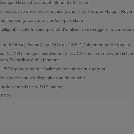
 tels que NoiseJet, LaserJet, Mono et 8Bit Echo.
mme LaserJet, et des effets remaniés (sans filtre), tels que Flanger, Re
umineuses grâce à une interface plus claire.
Intelligent) : cette fonction permet d'analyser et de suggérer les meill
comme Beatport, SoundCloud GO+ ou TIDAL* (*abonnement DJ requis).
ans DJUCED. Indiquez simplement à DJUCED où se trouve votre fichie
 vers Rekordbox à tout moment.
u JSON pour emporter facilement vos morceaux partout.
 le plus de langues disponibles sur le marché.
s professionnels de la DJ Academy.
D PRO+.