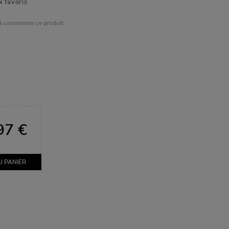
x favoris
 à commenter ce produit
97 €
U PANIER