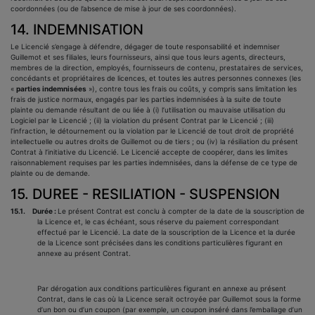
coordonnées (ou de l’absence de mise à jour de ses coordonnées).
14. INDEMNISATION
Le Licencié s’engage à défendre, dégager de toute responsabilité et indemniser
Guillemot et ses filiales, leurs fournisseurs, ainsi que tous leurs agents, directeurs,
membres de la direction, employés, fournisseurs de contenu, prestataires de services,
concédants et propriétaires de licences, et toutes les autres personnes connexes (les
«
parties indemnisées
»), contre tous les frais ou coûts, y compris sans limitation les
frais de justice normaux, engagés par les parties indemnisées à la suite de toute
plainte ou demande résultant de ou liée à (i) l’utilisation ou mauvaise utilisation du
Logiciel par le Licencié ; (ii) la violation du présent Contrat par le Licencié ; (iii)
l’infraction, le détournement ou la violation par le Licencié de tout droit de propriété
intellectuelle ou autres droits de Guillemot ou de tiers ; ou (iv) la résiliation du présent
Contrat à l’initiative du Licencié. Le Licencié accepte de coopérer, dans les limites
raisonnablement requises par les parties indemnisées, dans la défense de ce type de
plainte ou de demande.
15. DUREE - RESILIATION - SUSPENSION
15.1.
Durée :
Le présent Contrat
est conclu à compter de la date de la souscription de
la Licence et, le cas échéant, sous réserve du paiement correspondant
effectué par le Licencié. La date de la souscription de la Licence et la durée
de la Licence sont précisées dans les conditions particulières figurant en
annexe au présent Contrat.
Par dérogation aux conditions particulières figurant en annexe au présent
Contrat, dans le cas où la Licence serait octroyée par Guillemot sous la forme
d’un bon ou d’un coupon (par exemple, un coupon inséré dans l’emballage d’un