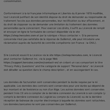
consommation.
Conformément à la loi française Informatique et Libertés du 6 janvier 1978 modifiée,
tout Licencié justifiant de son identité dispose du droit de demander au responsable de
traitement l'accès aux données personnelles, leur rectification ou leur effacement, et
du droit de s’opposer ou de demander une limitation du traitement des données
personnelles qui le concernent. Pour exercer ces droits, il suffit au Licencié de remplir
et envoyer en ligne le formulaire de contact disponible via le site
https://shop.hercules.com
et par la rubrique « Nous contacter ». Si la personne
concernée n’est pas satisfaite de la réponse de Guillemot, elle peut introduire une
réclamation auprès de l’autorité de contrôle compétente (en France : la CNIL).
Si le Licencié souscrit la Licence via le site
https://eshop.hercules.com
, le Licencié
peut contacter Guillemot Inc. via la page Web
https://support.hercules.com/en/contact-en/
en créant un cas comportant le titre
“Privacy Policy Questions” and the catégorie de support “Personal data” -le Licencié
doit détailler sa question dans le champ description-, et en sauvegardant le cas.
Les données de facturation sont conservées pendant la durée requise par la loi
applicable. Les données des contrats sont conservées pour une durée qui dépend de
leur montant et de l’existence ou non d’un litige. Les autres données sont conservées
pendant trois (3) ans à compter de la dernière connexion du Licencié à son compte (y
compris la dernière connexion du Logiciel au compte du Licencié) ou de la dernière
réception de l’adresse de courrier électronique à laquelle les données sont rattachées.
Les données bancaires ne sont pas conservées par Guillemot.