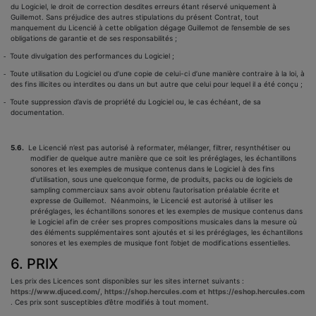
du Logiciel, le droit de correction desdites erreurs étant réservé uniquement à
Guillemot. Sans préjudice des autres stipulations du présent Contrat, tout
manquement du Licencié à cette obligation dégage Guillemot de l’ensemble de ses
obligations de garantie et de ses responsabilités ;
Toute divulgation des performances du Logiciel ;
-
Toute utilisation du Logiciel ou d’une copie de celui-ci d’une manière contraire à la loi, à
-
des fins illicites ou interdites ou dans un but autre que celui pour lequel il a été conçu ;
Toute suppression d’avis de propriété du Logiciel ou, le cas échéant, de sa
-
documentation.
5.6.
Le Licencié n’est pas autorisé à reformater, mélanger, filtrer, resynthétiser ou
modifier de quelque autre manière que ce soit les préréglages, les échantillons
sonores et les exemples de musique contenus dans le Logiciel à des fins
d’utilisation, sous une quelconque forme, de produits, packs ou de logiciels de
sampling commerciaux sans avoir obtenu l’autorisation préalable écrite et
expresse de Guillemot. Néanmoins, le Licencié est autorisé à utiliser les
préréglages, les échantillons sonores et les exemples de musique contenus dans
le Logiciel afin de créer ses propres compositions musicales dans la mesure où
des éléments supplémentaires sont ajoutés et si les préréglages, les échantillons
sonores et les exemples de musique font l’objet de modifications essentielles.
6. PRIX
Les prix des Licences sont disponibles sur les sites internet suivants :
https://www.djuced.com/
,
https://shop.hercules.com
et
https://eshop.hercules.com
. Ces prix sont
susceptibles d’être modifiés à tout moment.