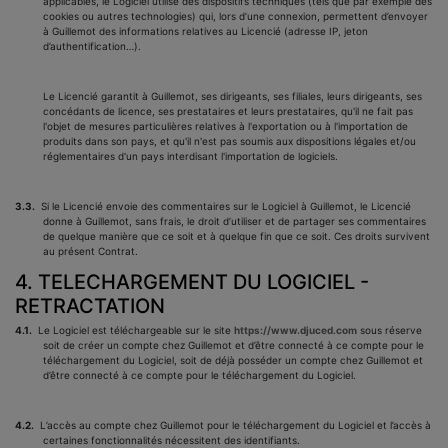
applicables, le Logiciel utilise des dispositifs techniques (tels que par exemple des
cookies ou autres technologies) qui, lors d’une connexion, permettent d’envoyer
à Guillemot des informations relatives au Licencié (adresse IP, jeton
d’authentification…).
Le Licencié garantit à Guillemot, ses dirigeants, ses filiales, leurs dirigeants, ses
concédants de licence, ses prestataires et leurs prestataires, qu'il ne fait pas
l'objet de mesures particulières relatives à l'exportation ou à l'importation de
produits dans son pays, et qu'il n'est pas soumis aux dispositions légales et/ou
réglementaires d'un pays interdisant l'importation de logiciels.
3.3.
Si le Licencié envoie des commentaires sur le Logiciel à Guillemot, le Licencié
donne à Guillemot, sans frais, le droit d’utiliser et de partager ses commentaires
de quelque manière que ce soit et à quelque fin que ce soit. Ces droits survivent
au présent Contrat.
4. TELECHARGEMENT DU LOGICIEL -
RETRACTATION
4.1.
Le Logiciel est téléchargeable sur le site
https://www.djuced.com
sous réserve
soit de créer un compte chez Guillemot et d’être connecté à ce compte pour le
téléchargement du Logiciel, soit de déjà posséder un compte chez Guillemot et
d’être connecté à ce compte pour le téléchargement du Logiciel.
4.2.
L’accès au compte chez Guillemot pour le téléchargement du Logiciel et l’accès à
certaines fonctionnalités nécessitent des identifiants.