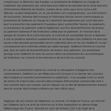
compris pour la détection des fraudes. Le prestataire de Guillemot en charge du
traitement des paiements par carte bancaire collecte les données de la carte bancaire
(informations d’identité du titulaire, numéro de la carte, pays où la carte a été
délivrée, sa date d’expiration, et, le cas échéant son cryptogramme). Les informations
de facturation, l’adresse électronique et l’historique d’achat seront communiqués au
prestataire de Guillemot en charge du traitement des paiements par carte bancaire
pour la prévention des paiements frauduleux (pour authentifier l’auteur du paiement).
Le prestataire de paiement collecte également aux fins d’authentification de l’auteur
du paiement l’adresse IP de l’ordinateur utilisé pour le paiement. En fonction de la
banque du titulaire de la carte bancaire, le Licencié est susceptible d’avoir à répondre
à une ou plusieurs questions supplémentaires de sa banque mais Guillemot ne peut pas
savoir si des données personnelles seront collectées dans un tel cas (Guillemot n’a pas
connaissance de la méthode utilisée par ladite banque). Guillemot informe le Licencié
que, dans le cadre de l’authentification de l’auteur d’un paiement, son prestataire
partage avec Guillemot et avec les autres clients du prestataire les caractéristiques
de l’ordinateur du Licencié et les indicateurs de l’activité du Licencié.
En cas de consentement exprès du Licencié ou d’exception à l’exigence d’un
consentement, Guillemot ou ses filiales pourront envoyer à ce dernier des courriers
électroniques à caractère promotionnel ou publicitaire ; il est possible (c’est un droit)
de mettre fin à l’envoi des courriers électroniques d’information commerciale (soit à
tout moment dans son compte, soit en cliquant sur un lien de désabonnement présent
dans le courrier électronique ordinaire qui vient d’être reçu).
S’agissant de son numéro de téléphone, le Licencié, s’il réside en France, est informé
par Guillemot qu’il a le droit de s’inscrire sur la liste d’opposition au démarchage
téléphonique (en France : Bloctel) en vertu de l’article L223-2 du Code de la