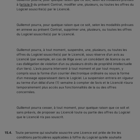
à l’
article 9
du présent Contrat, modifier une, plusieurs, ou toutes les offres du
Logiciel souscrite(s) par le Licencié.
Guillemot pourra, pour quelque raison que ce soit, selon les modalités prévues
en annexe au présent Contrat, supprimer une, plusieurs, ou toutes les offres
du Logiciel souscrite(s) par le Licencié.
Guillemot pourra, à tout moment, suspendre, une, plusieurs, ou toutes les
offres du Logiciel souscrite(s) par le Licencié,
sous réserve d’un avis au
Licencié (par exemple, en cas de litige avec un concédant de licence ou en
cas d’allégation de violation d’un ou plusieurs droits de propriété intellectuelle
d’un tiers). L’avis pourra intervenir à tout moment et par tout moyen, y
compris sous la forme d’un courrier électronique ordinaire ou sous la forme
d’un message apparaissant dans le Logiciel. La suspension entrera en vigueur
au terme d’un délai d’une (1) semaine à compter de l’avis et le Licencié n’aura
temporairement plus accès aux fonctionnalités de la ou des offres
concernées
.
Guillemot pourra cesser, à tout moment, pour quelque raison que ce soit et
sans préavis, de proposer au Licencié toute ou partie des offres du Logiciel
que le Licencié n’a pas souscrit.
15.4.
Toute personne qui souhaite souscrire une Licence est priée de lire les
conditions particulières applicables à l’offre du Logiciel qu’elle souhaite