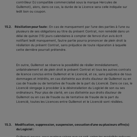
contrôleur DJ compatible commercialisé sous la marque Hercules de
Guillemot), alors, dans ce cas, la durée de la Licence sera celle indiquée sur
ledit bon ou coupon.
15.2.
Résiliation pour faute :
En cas de manquement par l’une des parties à l’une ou
plusieurs de ses obligations au titre du présent Contrat, non remédié dans un
délai de quinze (15) jours calendaires à compter de l’envoi d’un avis écrit
notifiant ledit manquement, l’autre partie pourra prononcer de plein droit la
résiliation du présent Contrat, sans préjudice de toute réparation à laquelle
cette dernière pourrait prétendre.
En outre, Guillemot se réserve la possibilité de résilier immédiatement,
unilatéralement et de plein droit le présent Contrat et tous les autres contrats
de licence conclus entre Guillemot et le Licencié, et ce, sans préjudice de tous
dommages et intérêts, en cas d’atteinte aux droits d’auteur de Guillemot ou en
cas de fraude ou de tentative de fraude de la part du Licencié. Dans ce cas, le
Licencié s’engage à procéder à la désinstallation du Logiciel de son ou ses
ordinateurs. Pour plus de clarté, en cas d’atteinte aux droits d’auteur de
Guillemot ou en cas de fraude ou de tentative de fraude de la part du
Licencié, toutes les Licences entre Guillemot et le Licencié sont résiliées.
15.3.
Modification, suppression, suspension, cessation d’une ou plusieurs offre(s)
du Logiciel :
Guillemot pourra, pour quelque raison que ce soit, selon les modalités prévues