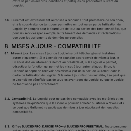
d’être lié par les accords, conditions et politiques du propriétaire suivant du
Logiciel.
7.4.
Guillemot est expressément autorisée à recourir à tout prestataire de son choix,
et à la sous-traitance tant pour permettre en tout ou en partie l’utilisation du
Logiciel (y compris pour la fourniture de tout ou parties des fonctionnalités), que
pour les services (par exemple, le traitement des demandes et réclamations),
que pour les traitements de données personnelles.
8. MISES A JOUR - COMPATIBILITE
8.1.
Mises à jour
. Les mises à jour du Logiciel seront téléchargées et installées
automatiquement. Si le Licencié ne souhaite pas recevoir de mises à jour, le
Licencié doit en informer Guillemot au préalable et, si le Logiciel le permet,
désactiver la fonction qui permet les mises à jour automatiques. Sinon, le
Licencié accepte de recevoir ces mises à jour de la part de Guillemot dans le
cadre de l’utilisation du Logiciel. Si la mise à jour n’est pas installée, il se peut que
le Licencié ne bénéficie pas de tous les avantages du Logiciel ou que le Logiciel
ne fonctionne pas correctement.
8.2.
Compatibilité
. Le Logiciel peut ne pas être compatible avec les matériels et les
systèmes d’exploitation que le Licencié pourrait acheter ou utiliser à l’avenir et il
se peut que Guillemot ne publie pas de mises à jour établissant de nouvelles
compatibilités.
8.3.
Offres DJUCED PRO, DJUCED PRO+ et DJUCED PRO FREE TRIAL
. Toute personne
qui souhaite souscrire à l’offre DJUCED PRO, à l’offre DJUCED PRO+ ou à l’offre