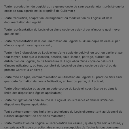
Toute reproduction du Logiciel autre qu’une copie de sauvegarde, étant précisé que la
-
copie de sauvegarde est la propriété de Guillemot ;
Toute traduction, adaptation, arrangement ou modification du Logiciel et de la
-
documentation du Logiciel ;
Toute représentation du Logiciel ou d’une copie de celui-ci par n’importe quel moyen
-
que ce soit ;
Toute représentation de la documentation du Logiciel ou d’une copie de celle-ci par
-
n’importe quel moyen que ce soit ;
Toute mise à disposition du Logiciel ou d’une copie de celui-ci, en tout ou partie et par
-
tout moyen, telle que la location, cession, sous-licence, partage, publication,
distribution du Logiciel, toute fourniture du Logiciel ou d’une copie de celui-ci à
d’autres utilisateurs, ou tout transfert du Logiciel ou d’une copie de celui-ci ou du
présent Contrat à un tiers ;
Toute mise en ligne, commercialisation ou utilisation du Logiciel au profit de tiers ainsi
-
que toute formation de tiers à l’utilisation, en tout ou partie, du Logiciel ;
Toute décompilation ou accès au code source du Logiciel, sous réserve et dans la
-
limite des dispositions légales applicables ;
Toute divulgation du code source du Logiciel, sous réserve et dans la limite des
-
dispositions légales applicables ;
Tout contournement des limitations techniques du Logiciel permettant au Licencié de
-
l’utiliser uniquement de certaines manières ;
Toute modification du Logiciel ou intervention sur celui-ci, quelle qu’en soit la nature, y
-
compris aux fins de correction des erreurs susceptibles d’affecter le fonctionnement