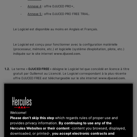
Annexe 4
: offre DJUCED PRO+,
-
Annexe 5
: offre DJUCED PRO FREE TRIAL.
-
Le Logiciel est disponible au moins en Anglais et Français.
Le Logiciel est conçu pour fonctionner avec la configuration matérielle
(processeur, mémoire, etc.) et logicielle (système d’exploitation, pilote, etc.)
indiquée sur le site internet
www.djuced.com
.
1.2.
Le terme «
DJUCED FREE
» désigne le Logiciel tel que concédé en licence à titre
gratuit par Guillemot au Licencié. Le Logiciel correspondant à la plus récente
offre DJUCED FREE est téléchargeable sur le site internet
www.djuced.com
.
Les fonctionnalités de DJUCED FREE sont présentées en
Annexe 1
du présent
Contrat.
Le terme DJUCED FREE comprend également l’intégralité des mises à jour et des
mises à niveau que Guillemot pourrait effectuer à l’avenir pour cette offre
DJUCED FREE.
Welcome!
Please don’t skip this step
which regards rules of proper use and
1.3.
Le terme «
DJUCED STANDARD
» désigne le Logiciel tel que concédé en licence
provides privacy information.
By continuing to use any of the
par Guillemot au Licencié qui est un utilisateur d’un contrôleur DJ compatible
Hercules Websites or their content
-content you browsed, displayed,
commercialisé sous la marque HERCULES de Guillemot. Le Logiciel
downloaded, or printed-,
you accept electronic contracts and
correspondant à la plus récente offre DJUCED STANDARD est téléchargeable