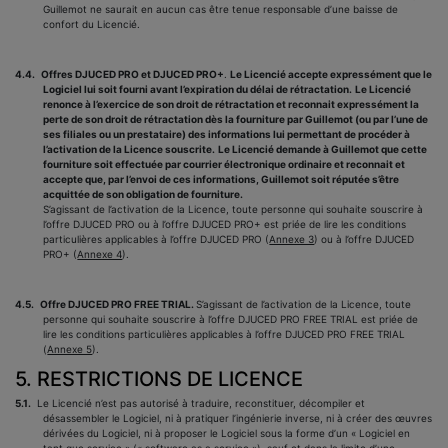
Guillemot ne saurait en aucun cas être tenue responsable d’une baisse de
confort du Licencié.
4.4.
Offres DJUCED PRO et DJUCED PRO+
.
Le Licencié accepte expressément que le
Logiciel lui soit fourni avant l’expiration du délai de rétractation.
Le Licencié
renonce à l’exercice de son droit de rétractation et reconnait expressément la
perte de son droit de rétractation dès la fourniture par Guillemot (ou par l’une de
ses filiales ou un prestataire) des informations lui permettant de procéder à
l’activation de la Licence souscrite.
Le Licencié demande à Guillemot que cette
fourniture soit effectuée par courrier électronique ordinaire et reconnait et
accepte que, par l’envoi de ces informations, Guillemot soit réputée s’être
acquittée de son obligation de fourniture.
S’agissant de l’activation de la Licence, toute personne qui souhaite souscrire à
l’offre DJUCED PRO ou à l’offre DJUCED PRO+ est priée de lire les conditions
particulières applicables à l’offre DJUCED PRO (
Annexe 3
) ou à l’offre DJUCED
PRO+ (
Annexe 4
).
4.5.
Offre DJUCED PRO FREE TRIAL.
S’agissant de l’activation de la Licence, toute
personne qui souhaite souscrire à l’offre DJUCED PRO FREE TRIAL est priée de
lire les conditions particulières applicables à l’offre DJUCED PRO FREE TRIAL
(
Annexe 5
).
5. RESTRICTIONS DE LICENCE
5.1.
Le Licencié n’est pas autorisé à traduire, reconstituer, décompiler et
désassembler le Logiciel, ni à pratiquer l’ingénierie inverse, ni à créer des œuvres
dérivées du Logiciel, ni à proposer le Logiciel sous la forme d’un « Logiciel en