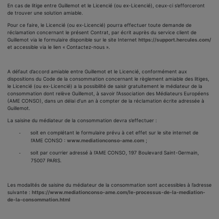
En cas de litige entre Guillemot et le Licencié (ou ex-Licencié), ceux-ci s’efforceront
de trouver une solution amiable.
Pour ce faire, le Licencié (ou ex-Licencié) pourra effectuer toute demande de
réclamation concernant le présent Contrat, par écrit auprès du service client de
Guillemot via le formulaire disponible sur le site Internet
https://support.hercules.com/
et accessible via le lien « Contactez-nous ».
A défaut d’accord amiable entre Guillemot et le Licencié, conformément aux
dispositions du Code de la consommation concernant le règlement amiable des litiges,
le Licencié (ou ex-Licencié) a la possibilité de saisir gratuitement le médiateur de la
consommation dont relève Guillemot, à savoir l’Association des Médiateurs Européens
(AME CONSO), dans un délai d’un an à compter de la réclamation écrite adressée à
Guillemot.
La saisine du médiateur de la consommation devra s’effectuer :
soit en complétant le formulaire prévu à cet effet sur le site internet de
-
l’AME CONSO :
www.mediationconso-ame.com
;
soit par courrier adressé à l’AME CONSO, 197 Boulevard Saint-Germain,
-
75007 PARIS.
Les modalités de saisine du médiateur de la consommation sont accessibles à l’adresse
suivante :
https://www.mediationconso-ame.com/le-processus-de-la-mediation-
de-la-consommation.html