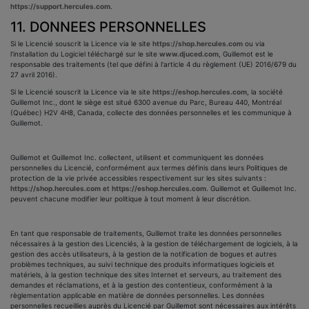
https://support.hercules.com
.
11. DONNEES PERSONNELLES
Si le Licencié souscrit la Licence via le site
https://shop.hercules.com
ou
via
l’installation du Logiciel téléchargé sur le site
www.djuced.com
, Guillemot est le
responsable des traitements (tel que défini à l'article 4 du règlement (UE) 2016/679 du
27 avril 2016).
Si le Licencié souscrit la Licence via le site
https://eshop.hercules.com
, la société
Guillemot Inc., dont le siège est situé 6300 avenue du Parc, Bureau 440, Montréal
(Québec) H2V 4H8, Canada, collecte des données personnelles et les communique à
Guillemot.
Guillemot et Guillemot Inc. collectent, utilisent et communiquent les données
personnelles du Licencié, conformément aux termes définis dans leurs Politiques de
protection de la vie privée accessibles respectivement sur les sites suivants :
https://shop.hercules.com
et
https://eshop.hercules.com
. Guillemot et Guillemot Inc.
peuvent chacune modifier leur politique à tout moment à leur discrétion.
En tant que responsable de traitements, Guillemot traite les données personnelles
nécessaires à la gestion des Licenciés, à la gestion de téléchargement de logiciels, à la
gestion des accès utilisateurs, à la gestion de la notification de bogues et autres
problèmes techniques, au suivi technique des produits informatiques logiciels et
matériels, à la gestion technique des sites Internet et serveurs, au traitement des
demandes et réclamations, et à la gestion des contentieux, conformément à la
règlementation applicable en matière de données personnelles. Les données
personnelles recueillies auprès du Licencié par Guillemot sont nécessaires aux intérêts