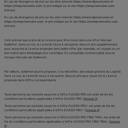
En cas de divergence de prix sur les sites internet
https://www.djuced.com/
et
https://shop.hercules.com
, le prix indiqué sur le site
https://shop.hercules.com
prévaut.
En cas de divergence de prix sur les sites internet
https://www.djuced.com/
et
https://eshop.hercules.com
, le prix indiqué sur le site
https://eshop.hercules.com
prévaut.
Il est précisé que le prix de la Licence peut être inclus dans une offre faite par
Guillemot. Dans ce cas, le Licencié n’aura à s’acquitter d’aucun prix supplémentaire
pour souscrire la Licence proposée dans ladite offre (par exemple, un coupon ou un
bon inséré dans l’emballage d’un contrôleur DJ compatible commercialisé sous la
marque Hercules de Guillemot).
Par ailleurs, Guillemot pourra proposer, à sa discrétion, des essais gratuits du Logiciel.
Dans ce cas, le Licencié n’aura à s’acquitter d’aucun prix pour souscrire la Licence
proposée dans l’offre correspondante.
Toute personne qui souhaite souscrire à l’offre DJUCED PRO est priée de lire les
conditions particulières applicables à l’offre DJUCED PRO (
Annexe 3
).
Toute personne qui souhaite souscrire à l’offre DJUCED PRO+ est priée de lire les
conditions particulières applicables à l’offre DJUCED PRO+ (
Annexe 4
).
Toute personne qui souhaite souscrire à l’offre DJUCED PRO FREE TRIAL est priée de
lire les conditions particulières applicables à l’offre DJUCED PRO FREE TRIAL (
Annexe
5
).