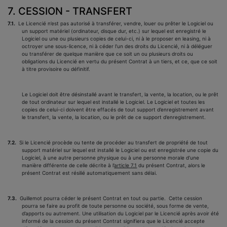
7. CESSION - TRANSFERT
7.1.
Le Licencié n’est pas autorisé à transférer, vendre, louer ou prêter le Logiciel ou
un support matériel (ordinateur, disque dur, etc.) sur lequel est enregistré le
Logiciel ou une ou plusieurs copies de celui-ci, ni à le proposer en leasing, ni à
octroyer une sous-licence, ni à céder l’un des droits du Licencié, ni à déléguer
ou transférer de quelque manière que ce soit un ou plusieurs droits ou
obligations du Licencié en vertu du présent Contrat à un tiers, et ce, que ce soit
à titre provisoire ou définitif.
Le Logiciel doit être désinstallé avant le transfert, la vente, la location, ou le prêt
de tout ordinateur sur lequel est installé le Logiciel. Le Logiciel et toutes les
copies de celui-ci doivent être effacés de tout support d’enregistrement avant
le transfert, la vente, la location, ou le prêt de ce support d’enregistrement.
7.2.
Si le Licencié procède ou tente de procéder au transfert de propriété de tout
support matériel sur lequel est installé le Logiciel ou est enregistrée une copie du
Logiciel, à une autre personne physique ou à une personne morale d’une
manière différente de celle décrite à l’
article 7.1
du présent Contrat, alors le
présent Contrat est résilié automatiquement sans délai.
7.3.
Guillemot pourra céder le présent Contrat en tout ou partie.
Cette cession
pourra se faire au profit de toute personne ou société, sous forme de vente,
d’apports ou autrement. Une utilisation du Logiciel par le Licencié après avoir été
informé de la cession du présent Contrat signifiera que le Licencié accepte