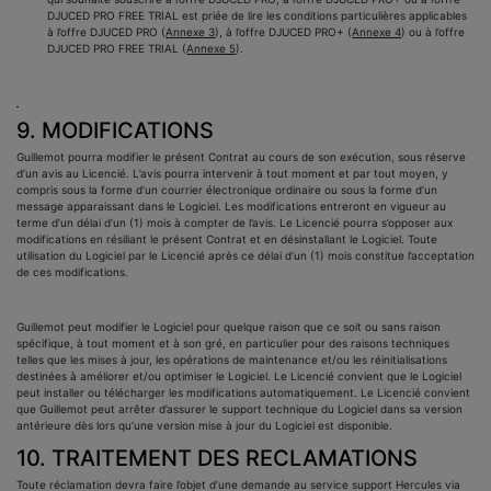
DJUCED PRO FREE TRIAL est priée de lire les conditions particulières applicables
à l’offre DJUCED PRO (
Annexe 3
), à l’offre DJUCED PRO+ (
Annexe 4
) ou à l’offre
DJUCED PRO FREE TRIAL (
Annexe 5
).
9. MODIFICATIONS
Guillemot pourra modifier le présent Contrat au cours de son exécution, sous réserve
d’un avis au Licencié. L’avis pourra intervenir à tout moment et par tout moyen, y
compris sous la forme d’un courrier électronique ordinaire ou sous la forme d’un
message apparaissant dans le Logiciel. Les modifications entreront en vigueur au
terme d’un délai d’un (1) mois à compter de l’avis. Le Licencié pourra s’opposer aux
modifications en résiliant le présent Contrat et en désinstallant le Logiciel. Toute
utilisation du Logiciel par le Licencié après ce délai d’un (1) mois constitue l’acceptation
de ces modifications.
Guillemot peut modifier le Logiciel pour quelque raison que ce soit ou sans raison
spécifique, à tout moment et à son gré, en particulier pour des raisons techniques
telles que les mises à jour, les opérations de maintenance et/ou les réinitialisations
destinées à améliorer et/ou optimiser le Logiciel. Le Licencié convient que le Logiciel
peut installer ou télécharger les modifications automatiquement. Le Licencié convient
que Guillemot peut arrêter d’assurer le support technique du Logiciel dans sa version
antérieure dès lors qu’une version mise à jour du Logiciel est disponible.
10. TRAITEMENT DES RECLAMATIONS
Toute réclamation devra faire l’objet d’une demande au service support Hercules via