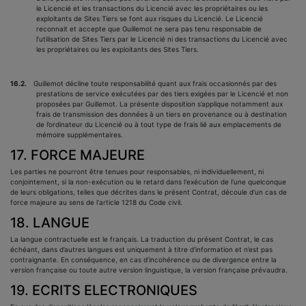
le Licencié et les transactions du Licencié avec les propriétaires ou les
exploitants de Sites Tiers se font aux risques du Licencié. Le Licencié
reconnait et accepte que Guillemot ne sera pas tenu responsable de
l’utilisation de Sites Tiers par le Licencié ni des transactions du Licencié avec
les propriétaires ou les exploitants des Sites Tiers.
16.2.
Guillemot décline toute responsabilité quant aux frais occasionnés par des
prestations de service exécutées par des tiers exigées par le Licencié et non
proposées par Guillemot. La présente disposition s’applique notamment aux
frais de transmission des données à un tiers en provenance ou à destination
de l’ordinateur du Licencié ou à tout type de frais lié aux emplacements de
mémoire supplémentaires.
17. FORCE MAJEURE
Les parties ne pourront être tenues pour responsables, ni individuellement, ni
conjointement, si la non-exécution ou le retard dans l'exécution de l'une quelconque
de leurs obligations, telles que décrites dans le présent Contrat, découle d'un cas de
force majeure au sens de l'article 1218 du Code civil.
18. LANGUE
La langue contractuelle est le français. La traduction du présent Contrat, le cas
échéant, dans d’autres langues est uniquement à titre d’information et n’est pas
contraignante. En conséquence, en cas d’incohérence ou de divergence entre la
version française ou toute autre version linguistique, la version française prévaudra.
19. ECRITS ELECTRONIQUES