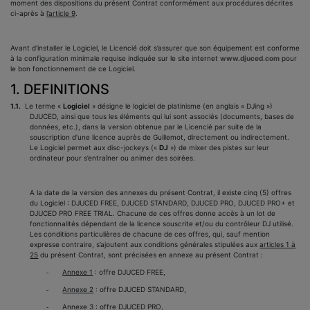
moment des dispositions du présent Contrat conformément aux procédures décrites
ci-après à
l’article 9
.
Avant d’installer le Logiciel, le Licencié doit s’assurer que son équipement est conforme
à la configuration minimale requise indiquée sur le site internet
www.djuced.com
pour
le bon fonctionnement de ce Logiciel.
1. DEFINITIONS
1.1.
Le terme «
Logiciel
» désigne le logiciel de platinisme (en anglais « DJing »)
DJUCED, ainsi que tous les éléments qui lui sont associés (documents, bases de
données, etc.), dans la version obtenue par le Licencié par suite de la
souscription d’une licence auprès de Guillemot, directement ou indirectement.
Le Logiciel permet aux disc-jockeys («
DJ
») de mixer des pistes sur leur
ordinateur pour s’entraîner ou animer des soirées.
A la date de la version des annexes du présent Contrat, il existe cinq (5) offres
du Logiciel : DJUCED FREE, DJUCED STANDARD, DJUCED PRO, DJUCED PRO+ et
DJUCED PRO FREE TRIAL. Chacune de ces offres donne accès à un lot de
fonctionnalités dépendant de la licence souscrite et/ou du contrôleur DJ utilisé.
Les conditions particulières de chacune de ces offres, qui, sauf mention
expresse contraire, s’ajoutent aux conditions générales stipulées aux
articles 1 à
25
du présent Contrat, sont précisées en annexe au présent Contrat :
Annexe 1
: offre DJUCED FREE,
-
Annexe 2
: offre DJUCED STANDARD,
-
Annexe 3
: offre DJUCED PRO,
-