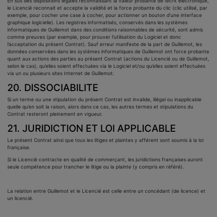
En sus des dispositions légales reconnaissant la valeur probante de l’écrit électronique,
le Licencié reconnait et accepte la validité et la force probante du clic (clic utilisé, par
exemple, pour cocher une case à cocher, pour actionner un bouton d’une interface
graphique logicielle). Les registres informatisés, conservés dans les systèmes
informatiques de Guillemot dans des conditions raisonnables de sécurité, sont admis
comme preuves (par exemple, pour prouver l’utilisation du Logiciel et donc
l’acceptation du présent Contrat). Sauf erreur manifeste de la part de Guillemot, les
données conservées dans les systèmes informatiques de Guillemot ont force probante
quant aux actions des parties au présent Contrat (actions du Licencié ou de Guillemot,
selon le cas), qu’elles soient effectuées via le Logiciel et/ou qu’elles soient effectuées
via un ou plusieurs sites Internet de Guillemot.
20. DISSOCIABILITE
Si un terme ou une stipulation du présent Contrat est invalide, illégal ou inapplicable
quelle qu’en soit la raison, alors dans ce cas, les autres termes et stipulations du
Contrat resteront pleinement en vigueur.
21. JURIDICTION ET LOI APPLICABLE
Le présent Contrat ainsi que tous les litiges et plaintes y afférent sont soumis à la loi
française.
Si le Licencié contracte en qualité de commerçant, les juridictions françaises auront
seule compétence pour trancher le litige ou la plainte (y compris en référé).
La relation entre Guillemot et le Licencié est celle entre un concédant (de licence) et
un licencié.