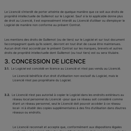
Le Licencié s’interdit de porter atteinte de quelque manière que ce soit aux droits de
propriété intellectuelle de Guillemot sur le Logiciel. Sauf si la loi applicable donne plus
de droit au Licencié, il est expressément interdit au Licencié d’utiliser ou d’employer le
Logiciel de manière non conforme au présent Contrat.
Les mentions des droits de Guillemot (ou de tiers) sur le Logiciel et sur tout document
l’accompagnant quels qu’ils soient, devront en tout état de cause être maintenues.
Aucun droit n’est accordé par le présent Contrat sur les marques, brevets et autres
droits de propriété intellectuelle dont Guillemot (ou tout tiers) est ou sera titulaire.
3. CONCESSION DE LICENCE
3.1.
Le Logiciel est concédé en licence au Licencié et n’est pas vendu au Licencié.
Le Licencié bénéficie d’un droit d’utilisation non-exclusif du Logiciel, mais le
Licencié n’est pas propriétaire du Logiciel.
3.2.
Le Licencié n’est pas autorisé à copier le Logiciel dans les endroits extérieurs au
réseau local personnel du Licencié -pour que ce réseau soit considéré comme
étant un réseau personnel, seul le Licencié doit pouvoir accéder à ce réseau
local- ni à établir des copies supplémentaires à des fins d’utilisation dans d’autres
réseaux ou endroits.
Le Licencié reconnait et accepte que, conformément aux dispositions légales