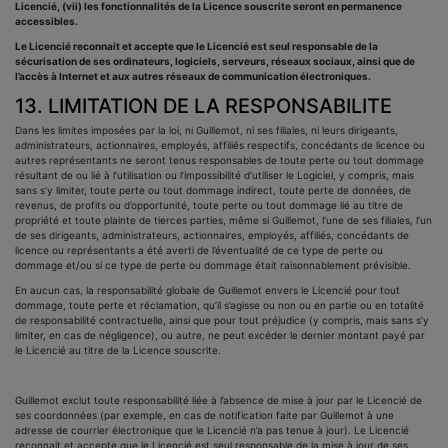
Licencié, (vii) les fonctionnalités de la Licence souscrite seront en permanence
accessibles.
Le Licencié reconnait et accepte que le Licencié est seul responsable de la
sécurisation de ses ordinateurs, logiciels, serveurs, réseaux sociaux, ainsi que de
l’accès à Internet et aux autres réseaux de communication électroniques.
13. LIMITATION DE LA RESPONSABILITE
Dans les limites imposées par la loi, ni Guillemot, ni ses filiales, ni leurs dirigeants,
administrateurs, actionnaires, employés, affiliés respectifs, concédants de licence ou
autres représentants ne seront tenus responsables de toute perte ou tout dommage
résultant de ou lié à l’utilisation ou l’impossibilité d’utiliser le Logiciel, y compris, mais
sans s’y limiter, toute perte ou tout dommage indirect, toute perte de données, de
revenus, de profits ou d’opportunité, toute perte ou tout dommage lié au titre de
propriété et toute plainte de tierces parties, même si Guillemot, l’une de ses filiales, l’un
de ses dirigeants, administrateurs, actionnaires, employés, affiliés, concédants de
licence ou représentants a été averti de l’éventualité de ce type de perte ou
dommage et/ou si ce type de perte ou dommage était raisonnablement prévisible.
En aucun cas, la responsabilité globale de Guillemot envers le Licencié pour tout
dommage, toute perte et réclamation, qu’il s’agisse ou non ou en partie ou en totalité
de responsabilité contractuelle, ainsi que pour tout préjudice (y compris, mais sans s’y
limiter, en cas de négligence), ou autre, ne peut excéder le dernier montant payé par
le Licencié au titre de la Licence souscrite.
Guillemot exclut toute responsabilité liée à l’absence de mise à jour par le Licencié de
ses coordonnées (par exemple, en cas de notification faite par Guillemot à une
adresse de courrier électronique que le Licencié n’a pas tenue à jour). Le Licencié
reconnait et accepte que le Licencié est seul responsable de la mise à jour de ses