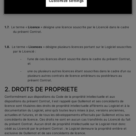
Customize settings
FREE TRIAL est directement disponible dans le Logiciel après avoir téléchargé ce
dernier, sur le site
www.djuced.com
. Les fonctionnalités de DJUCED PRO FREE
TRIAL sont présentées en
Annexe 5
du présent Contrat.
1.7.
Le terme «
Licence
» désigne une licence souscrite par le Licencié dans le cadre
du présent Contrat.
1.8.
Le terme «
Licences
» désigne plusieurs licences portant sur le Logiciel souscrites
par le Licencié :
l’une de ces licences étant souscrite dans le cadre du présent Contrat,
-
et
une ou plusieurs autres licences étant souscrites dans le cadre d’un ou
-
plusieurs autres contrats de licence antérieurs ou postérieurs au
présent Contrat.
2. DROITS DE PROPRIETE
Conformément aux dispositions du Code de la propriété intellectuelle et aux
dispositions du présent Contrat, il est rappelé que Guillemot et ses concédants de
licence sont titulaires des droits de propriété intellectuelle afférents au Logiciel et à la
documentation du Logiciel, ainsi qu’à toutes leurs mises à jour, versions anciennes,
actuelles et futures, et de tous les développements effectués par Guillemot et/ou ses
concédants de licence. Ces droits ne sont en aucun cas transférés au Licencié du fait
du présent Contrat. Aucun droit de propriété intellectuelle sur le Logiciel n’est donc
cédé au Licencié par le présent Contrat ; le Logiciel demeure la propriété entière et
exclusive de Guillemot et de ses concédants de licence.