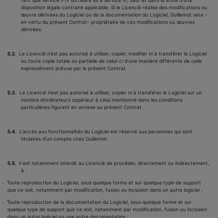
tant que service » (« software as a service »), sauf et dans la limite d’une
disposition légale contraire applicable. Si le Licencié réalise des modifications ou
œuvre dérivées du Logiciel ou de la documentation du Logiciel, Guillemot sera -
en vertu du présent Contrat- propriétaire de ces modifications ou œuvres
dérivées.
5.2.
Le Licencié n’est pas autorisé à utiliser, copier, modifier ni à transférer le Logiciel
ou toute copie totale ou partielle de celui-ci d’une manière différente de celle
expressément prévue par le présent Contrat.
5.3.
Le Licencié n’est pas autorisé à utiliser, copier ni à transférer le Logiciel sur un
nombre d’ordinateurs supérieur à celui mentionné dans les conditions
particulières figurant en annexe au présent Contrat.
5.4.
L’accès aux fonctionnalités du Logiciel est réservé aux personnes qui sont
titulaires d’un compte chez Guillemot.
5.5.
Il est notamment interdit au Licencié de procéder, directement ou indirectement,
à :
Toute reproduction du Logiciel, sous quelque forme et sur quelque type de support
-
que ce soit, notamment par modification, fusion ou inclusion dans un autre logiciel ;
Toute reproduction de la documentation du Logiciel, sous quelque forme et sur
-
quelque type de support que ce soit, notamment par modification, fusion ou inclusion
dans un autre logiciel ou une autre documentation ;