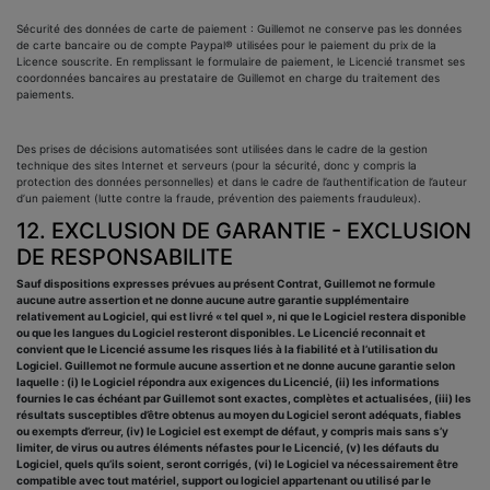
Sécurité des données de carte de paiement : Guillemot ne conserve pas les données
de carte bancaire ou de compte Paypal® utilisées pour le paiement du prix de la
Licence souscrite. En remplissant le formulaire de paiement, le Licencié transmet ses
coordonnées bancaires au prestataire de Guillemot en charge du traitement des
paiements.
Des prises de décisions automatisées sont utilisées dans le cadre de la gestion
technique des sites Internet et serveurs (pour la sécurité, donc y compris la
protection des données personnelles) et dans le cadre de l’authentification de l’auteur
d’un paiement (lutte contre la fraude, prévention des paiements frauduleux).
12. EXCLUSION DE GARANTIE - EXCLUSION
DE RESPONSABILITE
Sauf dispositions expresses prévues au présent Contrat, Guillemot ne formule
aucune autre assertion et ne donne aucune autre garantie supplémentaire
relativement au Logiciel, qui est livré « tel quel », ni que le Logiciel restera disponible
ou que les langues du Logiciel resteront disponibles. Le Licencié reconnait et
convient que le Licencié assume les risques liés à la fiabilité et à l’utilisation du
Logiciel. Guillemot ne formule aucune assertion et ne donne aucune garantie selon
laquelle : (i) le Logiciel répondra aux exigences du Licencié, (ii) les informations
fournies le cas échéant par Guillemot sont exactes, complètes et actualisées, (iii) les
résultats susceptibles d’être obtenus au moyen du Logiciel seront adéquats, fiables
ou exempts d’erreur, (iv) le Logiciel est exempt de défaut, y compris mais sans s’y
limiter, de virus ou autres éléments néfastes pour le Licencié, (v) les défauts du
Logiciel, quels qu’ils soient, seront corrigés, (vi) le Logiciel va nécessairement être
compatible avec tout matériel, support ou logiciel appartenant ou utilisé par le