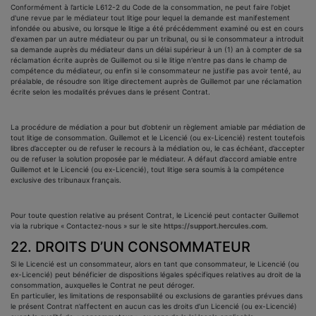
Conformément à l’article L612-2 du Code de la consommation, ne peut faire l'objet
d'une revue par le médiateur tout litige pour lequel la demande est manifestement
infondée ou abusive, ou lorsque le litige a été précédemment examiné ou est en cours
d'examen par un autre médiateur ou par un tribunal, ou si le consommateur a introduit
sa demande auprès du médiateur dans un délai supérieur à un (1) an à compter de sa
réclamation écrite auprès de Guillemot ou si le litige n'entre pas dans le champ de
compétence du médiateur, ou enfin si le consommateur ne justifie pas avoir tenté, au
préalable, de résoudre son litige directement auprès de Guillemot par une réclamation
écrite selon les modalités prévues dans le présent Contrat.
La procédure de médiation a pour but d’obtenir un règlement amiable par médiation de
tout litige de consommation. Guillemot et le Licencié (ou ex-Licencié) restent toutefois
libres d’accepter ou de refuser le recours à la médiation ou, le cas échéant, d’accepter
ou de refuser la solution proposée par le médiateur. A défaut d’accord amiable entre
Guillemot et le Licencié (ou ex-Licencié), tout litige sera soumis à la compétence
exclusive des tribunaux français.
Pour toute question relative au présent Contrat, le Licencié peut contacter Guillemot
via la rubrique « Contactez-nous » sur le site
https://support.hercules.com
.
22. DROITS D’UN CONSOMMATEUR
Si le Licencié est un consommateur, alors en tant que consommateur, le Licencié (ou
ex-Licencié) peut bénéficier de dispositions légales spécifiques relatives au droit de la
consommation, auxquelles le Contrat ne peut déroger.
En particulier, les limitations de responsabilité ou exclusions de garanties prévues dans
le présent Contrat n’affectent en aucun cas les droits d’un Licencié (ou ex-Licencié)