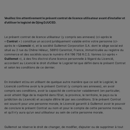
Veuillez lire attentivement le présent contrat de licence utilisateur avant d’installer et
d’utiliser le logiciel de Djing DJUCED.
Le présent contrat de licence utilisateur (y compris ses annexes) (ci-après le
«
Contrat
» ) constitue un accord juridiquement valable entre votre personne (ci-
après le «
Licencié
»), et la société Guillemot Corporation S.A. dont le siège social est
situé au 2 rue du Chêne Héleuc, 56910 Carentoir, France, immatriculée au registre du
commerce et des sociétés sous le numéro 414 196 758 R.C.S. Vannes (ci-après «
Guillemot
»), à des fins d’octroi d’une licence personnelle à l’égard du Licencié,
accordant au Licencié le droit d’utiliser le Logiciel tel que défini dans le présent Contrat
et selon les conditions de ce dernier.
En installant et/ou en utilisant de quelque autre manière que ce soit le Logiciel, le
Licencié confirme avoir lu le présent Contrat (y compris ses annexes), en avoir
compris ses conditions, avoir la capacité de contracter valablement (en particulier,
avoir atteint l’âge de la majorité dans l’Etat, la province, le territoire, le pays ou la
juridiction du Licencié) et accepte d’être lié par ses conditions. Si le présent Contrat
est souscrit pour une personne morale, le Licencié garantit à Guillemot avoir le pouvoir
de conclure le présent Contrat au nom et pour le compte de cette personne morale,
et qu’il n’y aura qu’un seul utilisateur au sein de cette personne morale.
Guillemot se réserve le droit de changer, de modifier, d’ajouter ou de supprimer à tout