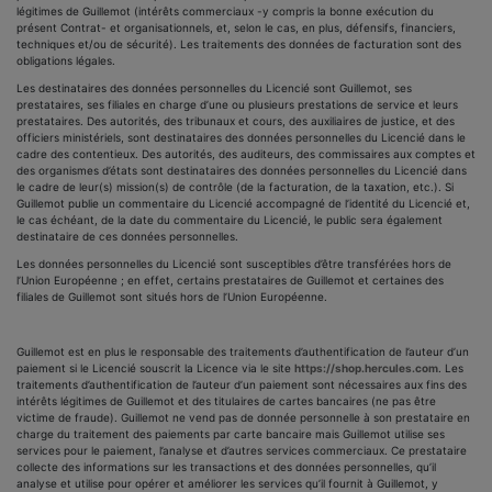
légitimes de Guillemot (intérêts commerciaux -y compris la bonne exécution du
présent Contrat- et organisationnels, et, selon le cas, en plus, défensifs, financiers,
techniques et/ou de sécurité). Les traitements des données de facturation sont des
obligations légales.
Les destinataires des données personnelles du Licencié sont Guillemot, ses
prestataires, ses filiales en charge d’une ou plusieurs prestations de service et leurs
prestataires. Des autorités, des tribunaux et cours, des auxiliaires de justice, et des
officiers ministériels, sont destinataires des données personnelles du Licencié dans le
cadre des contentieux. Des autorités, des auditeurs, des commissaires aux comptes et
des organismes d’états sont destinataires des données personnelles du Licencié dans
le cadre de leur(s) mission(s) de contrôle (de la facturation, de la taxation, etc.). Si
Guillemot publie un commentaire du Licencié accompagné de l’identité du Licencié et,
le cas échéant, de la date du commentaire du Licencié, le public sera également
destinataire de ces données personnelles.
Les données personnelles du Licencié sont susceptibles d’être transférées hors de
l’Union Européenne ; en effet, certains prestataires de Guillemot et certaines des
filiales de Guillemot sont situés hors de l’Union Européenne.
Guillemot est en plus le responsable des traitements d’authentification de l’auteur d’un
paiement
s
i le Licencié souscrit la Licence via le site
https://shop.hercules.com
. Les
traitements d’authentification de l’auteur d’un paiement sont nécessaires aux fins des
intérêts légitimes de Guillemot et des titulaires de cartes bancaires (ne pas être
victime de fraude). Guillemot ne vend pas de donnée personnelle à son prestataire en
charge du traitement des paiements par carte bancaire mais Guillemot utilise ses
services pour le paiement, l’analyse et d’autres services commerciaux. Ce prestataire
collecte des informations sur les transactions et des données personnelles, qu’il
analyse et utilise pour opérer et améliorer les services qu’il fournit à Guillemot, y