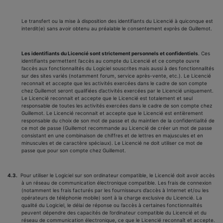
Le transfert ou la mise à disposition des identifiants du Licencié à quiconque est
interdit(e) sans avoir obtenu au préalable le consentement exprès de Guillemot.
Les identifiants du Licencié sont strictement personnels et confidentiels
. Ces
identifiants permettent l’accès au compte du Licencié et ce compte ouvre
l’accès aux fonctionnalités du Logiciel souscrites mais aussi à des fonctionnalités
sur des sites variés (notamment forum, service après-vente, etc.). Le Licencié
reconnait et accepte que les activités exercées dans le cadre de son compte
chez Guillemot seront qualifiées d’activités exercées par le Licencié uniquement.
Le Licencié reconnait et accepte que le Licencié est totalement et seul
responsable de toutes les activités exercées dans le cadre de son compte chez
Guillemot. Le Licencié reconnait et accepte que le Licencié est entièrement
responsable du choix de son mot de passe et du maintien de la confidentialité de
ce mot de passe (Guillemot recommande au Licencié de créer un mot de passe
consistant en une combinaison de chiffres et de lettres en majuscules et en
minuscules et de caractère spéciaux). Le Licencié ne doit utiliser ce mot de
passe que pour son compte chez Guillemot.
4.3.
Pour utiliser le Logiciel sur son ordinateur compatible, le Licencié doit avoir accès
à un réseau de communication électronique compatible. Les frais de connexion
(notamment les frais facturés par les fournisseurs d’accès à Internet et/ou les
opérateurs de téléphonie mobile) sont à la charge exclusive du Licencié. La
qualité du Logiciel, le délai de réponse ou l’accès à certaines fonctionnalités
peuvent dépendre des capacités de l’ordinateur compatible du Licencié et du
réseau de communication électronique, ce que le Licencié reconnaît et accepte.