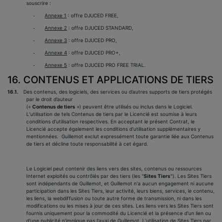
souscrire :
Annexe 1
: offre DJUCED FREE,
-
Annexe 2
: offre DJUCED STANDARD,
-
Annexe 3
: offre DJUCED PRO,
-
Annexe 4
: offre DJUCED PRO+
,
-
Annexe 5
: offre DJUCED PRO FREE TRIAL.
-
16. CONTENUS ET APPLICATIONS DE TIERS
16.1.
Des contenus, des logiciels, des services ou d’autres supports de tiers protégés
par le droit d’auteur
(«
Contenus de tiers
») peuvent être utilisés ou inclus dans le Logiciel.
L’utilisation de tels Contenus de tiers par le Licencié est soumise à leurs
conditions d’utilisation respectives. En acceptant le présent Contrat, le
Licencié accepte également les conditions d’utilisation supplémentaires y
mentionnées. Guillemot exclut expressément toute garantie liée aux Contenus
de tiers et décline toute responsabilité à cet égard.
Le Logiciel peut contenir des liens vers des sites, contenus ou ressources
Internet exploités ou contrôlés par des tiers (les "
Sites Tiers
"). Les Sites Tiers
sont indépendants de Guillemot, et Guillemot n'a aucun engagement ni aucune
participation dans les Sites Tiers, leur activité, leurs biens, services, le contenu,
les liens, la webdiffusion ou toute autre forme de transmission, ni dans les
modifications ou les mises à jour de ces sites. Les liens vers les Sites Tiers sont
fournis uniquement pour la commodité du Licencié et la présence d'un lien ou
d'une publicité n'implique pas l'aval de Guillemot. L’utilisation de Sites Tiers par