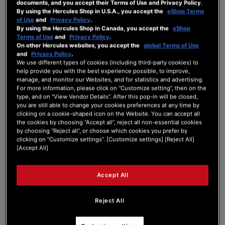
documents, and you accept their Terms of Use and Privacy Policy
.
sur le site internet
www.djuced.com
.
By using the Hercules Shop in U.S.A., you accept the
eShop Terms
Les fonctionnalités de DJUCED STANDARD sont présentées en
Annexe 2
du
of Use
and
Privacy Policy
.
présent Contrat.
By using the Hercules Shop in Canada, you accept the
eShop
Terms of Use
and
Privacy Policy
.
Le terme DJUCED STANDARD comprend également l’intégralité des mises à jour
On other Hercules websites, you accept the
global Terms of Use
et des mises à niveau que Guillemot pourrait effectuer à l’avenir pour cette offre
and
Privacy Policy
.
DJUCED STANDARD
.
We use different types of cookies (including third-party cookies) to
help provide you with the best experience possible, to improve,
1.4.
Le terme «
DJUCED PRO
» désigne le Logiciel tel que concédé en licence par
manage, and monitor our Websites, and for statistics and advertising.
Guillemot au Licencié moyennant un paiement unique lors de la souscription de
For more information, please click on “Customize setting”, then on the
la Licence par le Licencié.
type, and on “View Vendor Details”. After this pop-in will be closed,
you are still able to change your cookies preferences at any time by
Les fonctionnalités de DJUCED PRO sont présentées en
Annexe 3
du présent
clicking on a cookie-shaped icon on the Website. You can accept all
Contrat.
the cookies by choosing “Accept all”, reject all non-essential cookies
by choosing “Reject all”, or choose which cookies you prefer by
clicking on “Customize settings”. [Customize settings] [Reject All]
1.5.
Le terme «
DJUCED PRO+
» désigne le Logiciel tel que concédé en licence par
Guillemot au Licencié -moyennant un paiement mensuel- sous la forme d’un
[Accept All]
abonnement mensuel glissant à compter de la souscription de la Licence par le
Licencié.
Les fonctionnalités de DJUCED PRO+ sont présentées en
Annexe 4
du présent
Accept All
Contrat.
Reject All
1.6.
Le terme «
DJUCED PRO FREE TRIAL
» désigne le Logiciel tel que concédé en
licence par Guillemot au Licencié sous la forme d’un essai gratuit d’une durée
unique de quinze (15) jours calendaires et non renouvelable. L’offre DJUCED PRO