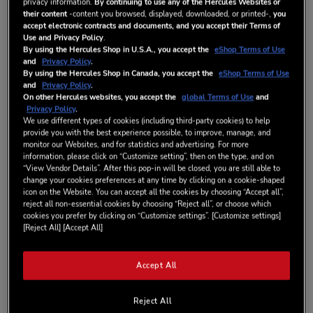
privacy information.
By continuing to use any of the Hercules Websites or
casque de qualité professionnelle que le DJ avancé mixant en
their content
-content you browsed, displayed, downloaded, or printed-,
you
public. Plus isolant, plus confortable et avec ses drivers
accept electronic contracts and documents, and you accept their Terms of
perfectionnés, il restitue une bande passante supérieure à son petit
Use and Privacy Policy
.
59,99 €
frère le Hercules HDP DJ45.
By using the Hercules Shop in U.S.A., you accept the
eShop Terms of Use
and
Privacy Policy
.
By using the Hercules Shop in Canada, you accept the
eShop Terms of Use
and
Privacy Policy
.
On other Hercules websites, you accept the
global Terms of Use
and
Privacy Policy
.
We use different types of cookies (including third-party cookies) to help
provide you with the best experience possible, to improve, manage, and
AJOUTER AU PANIER
monitor our Websites, and for statistics and advertising. For more
information, please click on “Customize setting”, then on the type, and on
“View Vendor Details”. After this pop-in will be closed, you are still able to
change your cookies preferences at any time by clicking on a cookie-shaped
Ajouter aux favoris
icon on the Website. You can accept all the cookies by choosing “Accept all”,
reject all non-essential cookies by choosing “Reject all”, or choose which
cookies you prefer by clicking on “Customize settings”. [Customize settings]
Soyez le premier à commenter ce produit
[Reject All] [Accept All]
EN STOCK
DÉTAILS
Accept All
Reject All