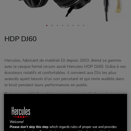
HDP DJ60
Hercules, fabricant de matériel DJ depuis 2003, étend sa gamme
avec le casque fermé circum-aural Hercules HDP DJ60. Grâce à ses
écouteurs rotatifs et confortables, il convient aux DJs les plus
avancés ayant besoin d’un son percutant et qui reste audible dans
le bruit pendant leurs performances en public.
De haute qualité, il se plie pour se transporter facilement et est
livré avec un adaptateur jack 6,35mm pour se brancher à tous
types d’appareils. Les drivers perfectionnés produisent un signal
audio précis couvrant la totalité du spectre sonore.
Son design original, avec les oreillettes rappelant celui des
Welcome!
Please don’t skip this step
which regards rules of proper use and provides
jogwheels, séduira tant le DJ débutant voulant investir dans un