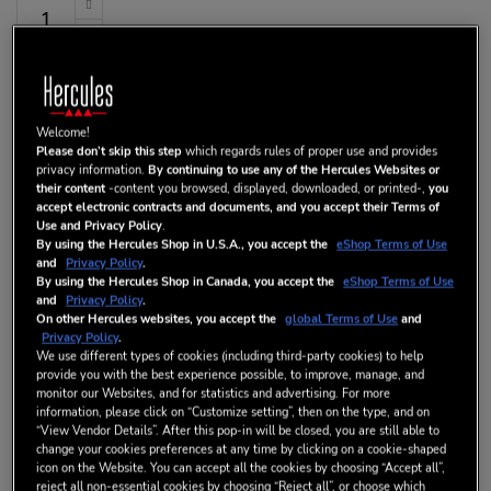
AJOUTER AU PANIER
Welcome!
Please don’t skip this step
which regards rules of proper use and provides
privacy information.
By continuing to use any of the Hercules Websites or
Ajouter aux favoris
their content
-content you browsed, displayed, downloaded, or printed-,
you
accept electronic contracts and documents, and you accept their Terms of
Soyez le premier à commenter ce produit
Use and Privacy Policy
.
EN STOCK
By using the Hercules Shop in U.S.A., you accept the
eShop Terms of Use
and
Privacy Policy
.
DÉTAILS
By using the Hercules Shop in Canada, you accept the
eShop Terms of Use
and
Privacy Policy
.
On other Hercules websites, you accept the
global Terms of Use
and
Privacy Policy
.
We use different types of cookies (including third-party cookies) to help
provide you with the best experience possible, to improve, manage, and
monitor our Websites, and for statistics and advertising. For more
L’EXPERTISE AUDIO D’HERCULES
information, please click on “Customize setting”, then on the type, and on
“View Vendor Details”. After this pop-in will be closed, you are still able to
change your cookies preferences at any time by clicking on a cookie-shaped
Les ingénieurs Hercules ont apporté un soin extrême au
icon on the Website. You can accept all the cookies by choosing “Accept all”,
développement des DJMonitor 42 dans la chambre anéchoïque
reject all non-essential cookies by choosing “Reject all”, or choose which