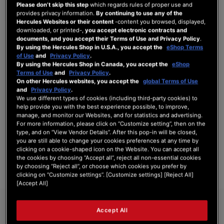
Please don’t skip this step
which regards rules of proper use and
provides privacy information.
By continuing to use any of the
Hercules Websites or their content
-content you browsed, displayed,
downloaded, or printed-,
you accept electronic contracts and
SE CONNECTER
documents, and you accept their Terms of Use and Privacy Policy
.
By using the Hercules Shop in U.S.A., you accept the
eShop Terms
Mot de passe oublié ?
of Use
and
Privacy Policy
.
By using the Hercules Shop in Canada, you accept the
eShop
Terms of Use
and
Privacy Policy
.
On other Hercules websites, you accept the
global Terms of Use
and
Privacy Policy
.
We use different types of cookies (including third-party cookies) to
help provide you with the best experience possible, to improve,
NOUVEAUX CLIENTS
manage, and monitor our Websites, and for statistics and advertising.
For more information, please click on “Customize setting”, then on the
Créer un compte a de nombreux avantages : commander plus rapidement, enregistrer
type, and on “View Vendor Details”. After this pop-in will be closed,
plusieurs adresses, suivre vos commandes et plus encore.
you are still able to change your cookies preferences at any time by
clicking on a cookie-shaped icon on the Website. You can accept all
the cookies by choosing “Accept all”, reject all non-essential cookies
CRÉER UN COMPTE
by choosing “Reject all”, or choose which cookies you prefer by
clicking on “Customize settings”. [Customize settings] [Reject All]
[Accept All]
Accept All