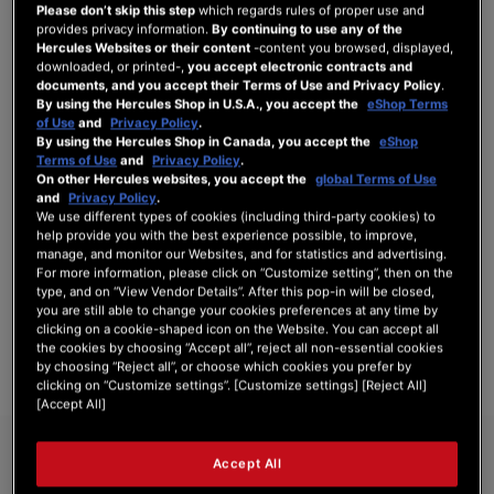
Please don’t skip this step
which regards rules of proper use and
provides privacy information.
By continuing to use any of the
Hercules Websites or their content
-content you browsed, displayed,
downloaded, or printed-,
you accept electronic contracts and
SE CONNECTER
documents, and you accept their Terms of Use and Privacy Policy
.
By using the Hercules Shop in U.S.A., you accept the
eShop Terms
Mot de passe oublié ?
of Use
and
Privacy Policy
.
By using the Hercules Shop in Canada, you accept the
eShop
Terms of Use
and
Privacy Policy
.
On other Hercules websites, you accept the
global Terms of Use
and
Privacy Policy
.
We use different types of cookies (including third-party cookies) to
help provide you with the best experience possible, to improve,
NOUVEAUX CLIENTS
manage, and monitor our Websites, and for statistics and advertising.
For more information, please click on “Customize setting”, then on the
Créer un compte a de nombreux avantages : commander plus rapidement, enregistrer
type, and on “View Vendor Details”. After this pop-in will be closed,
plusieurs adresses, suivre vos commandes et plus encore.
you are still able to change your cookies preferences at any time by
clicking on a cookie-shaped icon on the Website. You can accept all
the cookies by choosing “Accept all”, reject all non-essential cookies
CRÉER UN COMPTE
by choosing “Reject all”, or choose which cookies you prefer by
clicking on “Customize settings”. [Customize settings] [Reject All]
[Accept All]
Accept All