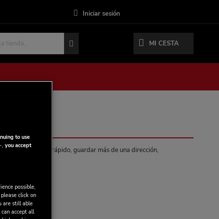
Iniciar sesión
MI CESTA
nuing to use
-,
you accept
eficios: Pago más rápido, guardar más de una dirección,
más.
ience possible,
 please click on
 are still able
 can accept all