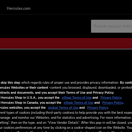
Hercules.com
Buscar
nte
NUEVOS CLIENTES
 skip this step
which regards rules of proper use and provides privacy information.
By conti
ercules Websites or their content
-content you browsed, displayed, downloaded, or printed
o.
Crear una cuenta tiene muchos ben
ontracts and documents, and you accept their Terms of Use and Privacy Policy
.
seguimiento de pedidos y mucho 
 Hercules Shop in U.S.A., you accept the
eShop Terms of Use
and
Privacy Policy
.
 Hercules Shop in Canada, you accept the
eShop Terms of Use
and
Privacy Policy
.
cules websites, you accept the
global Terms of Use
and
Privacy Policy
.
CREAR UNA CUENTA
ent types of cookies (including third-party cookies) to help provide you with the best exper
manage, and monitor our Websites, and for statistics and advertising. For more information,
tting”, then on the type, and on “View Vendor Details”. After this pop-in will be closed, you
ur cookies preferences at any time by clicking on a cookie-shaped icon on the Website. You