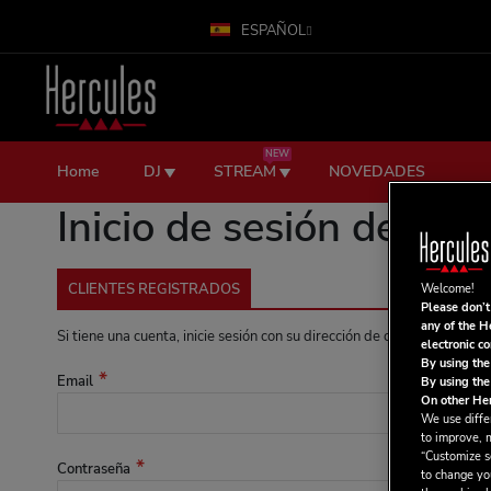
ESPAÑOL
Ir
al
contenido
NEW
Home
DJ
STREAM
NOVEDADES
Inicio de sesión de clie
CLIENTES REGISTRADOS
Welcome!
Please don’t
any of the H
Si tiene una cuenta, inicie sesión con su dirección de correo electrónic
electronic c
By using the
Email
By using the
On other Her
We use differ
to improve, 
“Customize se
Contraseña
to change yo