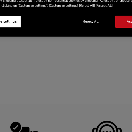
y choosing “Accept all”, reject all non-essential cookies by choosing “Reject all”, or choose
 clicking on “Customize settings”. [Customize settings] [Reject All] [Accept All]
e settings
Reject All
Acc