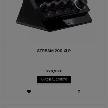
STREAM 200 XLR
229,99 €
AÑADIR AL CARRITO
LISTA
DE
VISTA
DESEOS