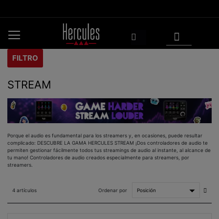
Ir
al
contenido
Mi cesta
Buscar
FILTRO
STREAM
Porque el audio es fundamental para los streamers y, en ocasiones, puede resultar
complicado: DESCUBRE LA GAMA HERCULES STREAM ¡Dos controladores de audio te
permiten gestionar fácilmente todos tus streamings de audio al instante, al alcance de
tu mano! Controladores de audio creados especialmente para streamers, por
streamers.
Fijar
Ordenar por
4
artículos
Dire
Asce