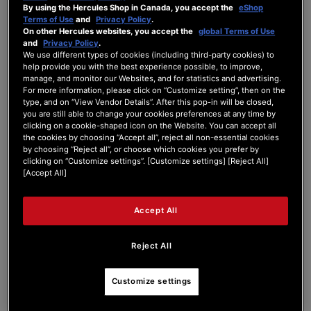
By using the Hercules Shop in Canada, you accept the
eShop
Terms of Use
and
Privacy Policy
.
AÑADIR AL CARRITO
On other Hercules websites, you accept the
global Terms of Use
and
Privacy Policy
.
We use different types of cookies (including third-party cookies) to
LISTA
help provide you with the best experience possible, to improve,
DE
VISTA
DESEOS
manage, and monitor our Websites, and for statistics and advertising.
For more information, please click on “Customize setting”, then on the
type, and on “View Vendor Details”. After this pop-in will be closed,
you are still able to change your cookies preferences at any time by
clicking on a cookie-shaped icon on the Website. You can accept all
the cookies by choosing “Accept all”, reject all non-essential cookies
by choosing “Reject all”, or choose which cookies you prefer by
clicking on “Customize settings”. [Customize settings] [Reject All]
[Accept All]
Accept All
Reject All
Customize settings