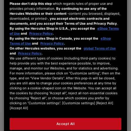
Please don’t skip this step
which regards rules of proper use and
provides privacy information.
By continuing to use any of the
Hercules Websites or their content
-content you browsed, displayed,
downloaded, or printed-,
you accept electronic contracts and
INICIAR SESIÓN
documents, and you accept their Terms of Use and Privacy Policy
.
By using the Hercules Shop in U.S.A., you accept the
eShop Terms
¿Olvidó su contraseña?
of Use
and
Privacy Policy
.
By using the Hercules Shop in Canada, you accept the
eShop
Terms of Use
and
Privacy Policy
.
On other Hercules websites, you accept the
global Terms of Use
and
Privacy Policy
.
We use different types of cookies (including third-party cookies) to
help provide you with the best experience possible, to improve,
NUEVOS CLIENTES
manage, and monitor our Websites, and for statistics and advertising.
For more information, please click on “Customize setting”, then on the
Crear una cuenta tiene muchos beneficios: Pago más rápido, guardar más de una
type, and on “View Vendor Details”. After this pop-in will be closed,
dirección, seguimiento de pedidos y mucho más.
you are still able to change your cookies preferences at any time by
clicking on a cookie-shaped icon on the Website. You can accept all
the cookies by choosing “Accept all”, reject all non-essential cookies
CREAR UNA CUENTA
by choosing “Reject all”, or choose which cookies you prefer by
clicking on “Customize settings”. [Customize settings] [Reject All]
[Accept All]
Accept All