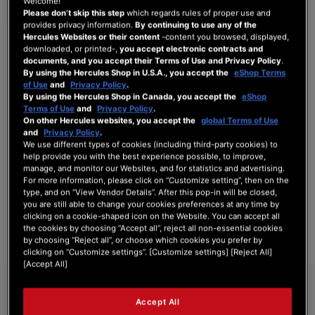
Welcome!
Please don’t skip this step
which regards rules of proper use and
provides privacy information.
By continuing to use any of the
Hercules Websites or their content
-content you browsed, displayed,
INLOGGEN
downloaded, or printed-,
you accept electronic contracts and
documents, and you accept their Terms of Use and Privacy Policy
.
Wachtwoord vergeten?
By using the Hercules Shop in U.S.A., you accept the
eShop Terms
of Use
and
Privacy Policy
.
By using the Hercules Shop in Canada, you accept the
eShop
Terms of Use
and
Privacy Policy
.
On other Hercules websites, you accept the
global Terms of Use
and
Privacy Policy
.
We use different types of cookies (including third-party cookies) to
NIEUWE KLANTEN
help provide you with the best experience possible, to improve,
manage, and monitor our Websites, and for statistics and advertising.
For more information, please click on “Customize setting”, then on the
Het aanmaken van een account heeft vele voordelen: sneller afhandelen, meer dan
type, and on “View Vendor Details”. After this pop-in will be closed,
één adres registreren, volgen van bestellingen en meer.
you are still able to change your cookies preferences at any time by
clicking on a cookie-shaped icon on the Website. You can accept all
ACCOUNT AANMAKEN
the cookies by choosing “Accept all”, reject all non-essential cookies
by choosing “Reject all”, or choose which cookies you prefer by
clicking on “Customize settings”. [Customize settings] [Reject All]
[Accept All]
Accept All