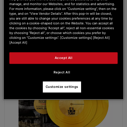
manage, and monitor our Websites, and for statistics and advertising.
For more information, please click on “Customize setting”, then on the
type, and on “View Vendor Details”. After this pop-in will be closed,
€ 34,99
you are still able to change your cookies preferences at any time by
clicking on a cookie-shaped icon on the Website. You can accept all
IN WINKELWAGEN
the cookies by choosing “Accept all”, reject all non-essential cookies
by choosing “Reject all”, or choose which cookies you prefer by
clicking on “Customize settings”. [Customize settings] [Reject All]
VERLANGLIJST
[Accept All]
WEERGEVEN
Accept All
Reject All
Customize settings