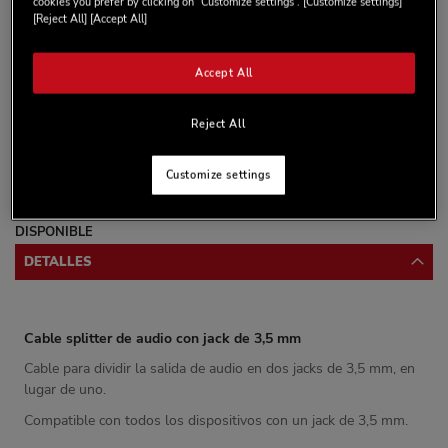
cookies you prefer by clicking on “Customize settings”. [Customize settings]
[Reject All] [Accept All]
Accept All
AÑADIR AL CARRITO
Reject All
Lista de deseos
Customize settings
Sea el primero en dejar una reseña para este artículo
DISPONIBLE
DETALLES
Cable splitter de audio con jack de 3,5 mm
Cable para dividir la salida de audio en dos jacks de 3,5 mm, en
lugar de uno.
Compatible con todos los dispositivos con un jack de 3,5 mm.