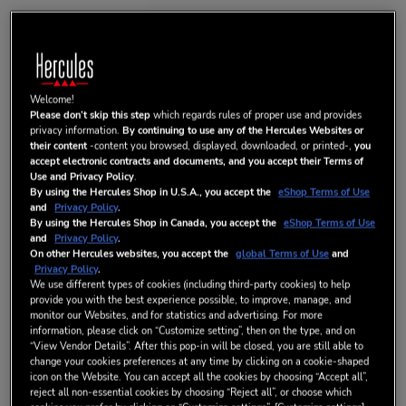
Welcome!
AUDIO SPLIT CABLE
Please don’t skip this step
which regards rules of proper use and provides
privacy information.
By continuing to use any of the Hercules Websites or
their content
-content you browsed, displayed, downloaded, or printed-,
you
accept electronic contracts and documents, and you accept their Terms of
Cable splitter de audio con jack de 3,5 mm
Use and Privacy Policy
.
Cable para dividir la salida de audio en dos jacks de 3,5 mm, en
By using the Hercules Shop in U.S.A., you accept the
eShop Terms of Use
and
Privacy Policy
.
lugar de uno.
By using the Hercules Shop in Canada, you accept the
eShop Terms of Use
Compatible con todos los dispositivos con un jack de 3,5 mm.
and
Privacy Policy
.
On other Hercules websites, you accept the
global Terms of Use
and
Privacy Policy
.
CONTENIDO DE LA CAJA
We use different types of cookies (including third-party cookies) to help
- 1 x cable splitter de audio con jack de 3,5 mm
provide you with the best experience possible, to improve, manage, and
monitor our Websites, and for statistics and advertising. For more
- Información de garantía
information, please click on “Customize setting”, then on the type, and on
“View Vendor Details”. After this pop-in will be closed, you are still able to
change your cookies preferences at any time by clicking on a cookie-shaped
12,99 €
icon on the Website. You can accept all the cookies by choosing “Accept all”,
reject all non-essential cookies by choosing “Reject all”, or choose which