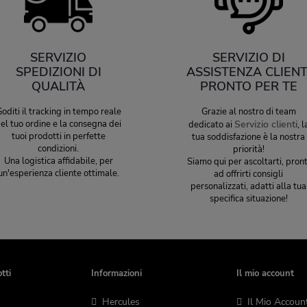
SERVIZIO
SERVIZIO DI
SPEDIZIONI DI
ASSISTENZA CLIENT
QUALITÀ
PRONTO PER TE
oditi il tracking in tempo reale
Grazie al nostro di team
el tuo ordine e la consegna dei
Servizio clienti
dedicato ai
, l
tuoi prodotti in perfette
tua soddisfazione è la nostra
condizioni.
priorità!
Una logistica affidabile, per
Siamo qui per ascoltarti, pront
un'esperienza cliente ottimale.
ad offrirti consigli
personalizzati, adatti alla tua
specifica situazione!
tti
Informazioni
Il mio account
Hercules
Il Mio Accoun