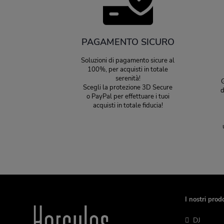
PAGAMENTO SICURO
Soluzioni di pagamento sicure al
100%, per acquisti in totale
serenità!
G
Scegli la protezione 3D Secure
d
o PayPal per effettuare i tuoi
acquisti in totale fiducia!
I nostri prodo
DJ