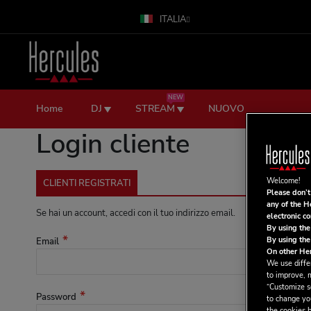
ITALIA
Salta
al
contenuto
NEW
Home
DJ
STREAM
NUOVO
Login cliente
Welcome!
CLIENTI REGISTRATI
Please don’t
any of the H
Se hai un account, accedi con il tuo indirizzo email.
electronic c
By using the
By using the
Email
On other Her
We use differ
to improve, 
“Customize se
Password
to change yo
the cookies b