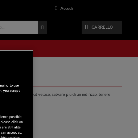
Accedi
CARRELLO
nuing to use
-,
you accept
 vantaggi: check-out veloce, salvare più di un indirizzo, tenere
ience possible,
 please click on
 are still able
 can accept all
 which cookies