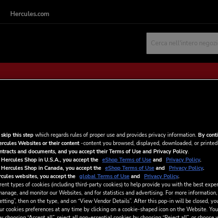
Hercules.com
Cercare
NUOVI CLIENTI
 skip this step
which regards rules of proper use and provides privacy information.
By conti
ercules Websites or their content
-content you browsed, displayed, downloaded, or printed
La creazione di un account ha molti
ontracts and documents, and you accept their Terms of Use and Privacy Policy
.
traccia degli ordini e altro ancora.
 Hercules Shop in U.S.A., you accept the
eShop Terms of Use
and
Privacy Policy
.
 Hercules Shop in Canada, you accept the
eShop Terms of Use
and
Privacy Policy
.
cules websites, you accept the
global Terms of Use
and
Privacy Policy
.
CREA UN ACCOUNT
ent types of cookies (including third-party cookies) to help provide you with the best exper
manage, and monitor our Websites, and for statistics and advertising. For more information,
tting”, then on the type, and on “View Vendor Details”. After this pop-in will be closed, you
ur cookies preferences at any time by clicking on a cookie-shaped icon on the Website. You
y choosing “Accept all”, reject all non-essential cookies by choosing “Reject all”, or choose