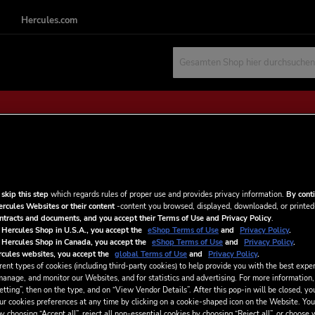
Hercules.com
Suchen
NEUE KUNDEN
 skip this step
which regards rules of proper use and provides privacy information.
By conti
ercules Websites or their content
-content you browsed, displayed, downloaded, or printed
.
Ihre Anmeldung hat viele Vorteile
ontracts and documents, and you accept their Terms of Use and Privacy Policy
.
Sendungsverfolgung und vieles m
 Hercules Shop in U.S.A., you accept the
eShop Terms of Use
and
Privacy Policy
.
 Hercules Shop in Canada, you accept the
eShop Terms of Use
and
Privacy Policy
.
cules websites, you accept the
global Terms of Use
and
Privacy Policy
.
EIN KONTO ERSTELLEN
ent types of cookies (including third-party cookies) to help provide you with the best exper
manage, and monitor our Websites, and for statistics and advertising. For more information,
tting”, then on the type, and on “View Vendor Details”. After this pop-in will be closed, you
ur cookies preferences at any time by clicking on a cookie-shaped icon on the Website. You
y choosing “Accept all”, reject all non-essential cookies by choosing “Reject all”, or choose