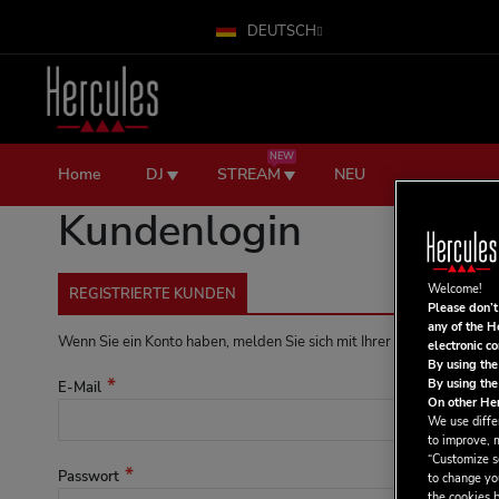
DEUTSCH
Zum
Inhalt
springen
NEW
Home
DJ
STREAM
NEU
Kundenlogin
Welcome!
REGISTRIERTE KUNDEN
Please don’t
any of the H
Wenn Sie ein Konto haben, melden Sie sich mit Ihrer e-Mail-Adresse
electronic c
By using the
By using the
E-Mail
On other Her
We use differ
to improve, 
“Customize se
Passwort
to change yo
the cookies b