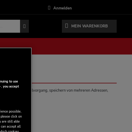
Anmelden
MEIN WARENKORB
nuing to use
-,
you accept
: schnellerer Bestellvorgang, speichern von mehreren Adressen,
ehr.
ience possible,
 please click on
 are still able
 can accept all
 which cookies