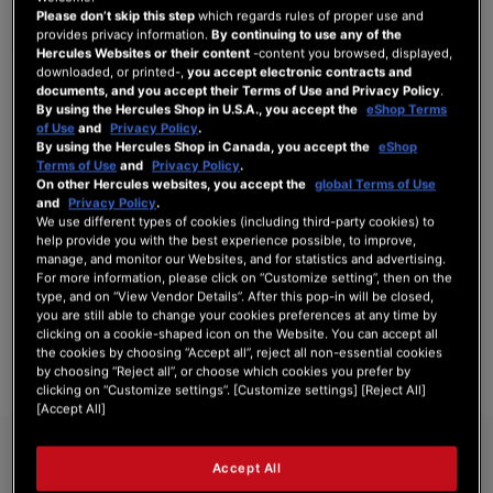
Please don’t skip this step
which regards rules of proper use and
provides privacy information.
By continuing to use any of the
Hercules Websites or their content
-content you browsed, displayed,
downloaded, or printed-,
you accept electronic contracts and
ANMELDEN
documents, and you accept their Terms of Use and Privacy Policy
.
By using the Hercules Shop in U.S.A., you accept the
eShop Terms
Passwort vergessen?
of Use
and
Privacy Policy
.
By using the Hercules Shop in Canada, you accept the
eShop
Terms of Use
and
Privacy Policy
.
On other Hercules websites, you accept the
global Terms of Use
and
Privacy Policy
.
We use different types of cookies (including third-party cookies) to
NEUE KUNDEN
help provide you with the best experience possible, to improve,
manage, and monitor our Websites, and for statistics and advertising.
For more information, please click on “Customize setting”, then on the
Ihre Anmeldung hat viele Vorteile: schnellerer Bestellvorgang, speichern von mehreren
type, and on “View Vendor Details”. After this pop-in will be closed,
Adressen, Sendungsverfolgung und vieles mehr.
you are still able to change your cookies preferences at any time by
clicking on a cookie-shaped icon on the Website. You can accept all
the cookies by choosing “Accept all”, reject all non-essential cookies
EIN KONTO ERSTELLEN
by choosing “Reject all”, or choose which cookies you prefer by
clicking on “Customize settings”. [Customize settings] [Reject All]
[Accept All]
Accept All