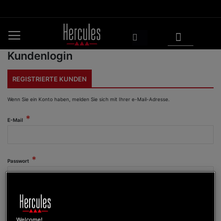
Zum
Inhalt
springen
Mein Warenkorb
Suchen
Kundenlogin
REGISTRIERTE KUNDEN
Wenn Sie ein Konto haben, melden Sie sich mit Ihrer e-Mail-Adresse.
E-Mail
Passwort
Passwort anzeigen
Welcome!