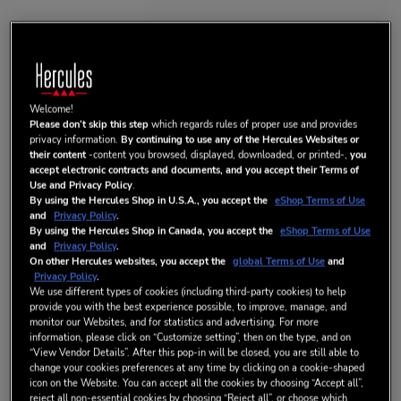
Welcome!
AUDIO SPLIT CABLE
Please don’t skip this step
which regards rules of proper use and provides
privacy information.
By continuing to use any of the Hercules Websites or
their content
-content you browsed, displayed, downloaded, or printed-,
you
Cabo divisor de áudio para jaque de 3,5 mm
accept electronic contracts and documents, and you accept their Terms of
Use and Privacy Policy
.
Cabo para dividir a saída de áudio entre dois jaques de 3,5 mm, em
By using the Hercules Shop in U.S.A., you accept the
eShop Terms of Use
vez de um.
and
Privacy Policy
.
By using the Hercules Shop in Canada, you accept the
eShop Terms of Use
Compatível com todos os dispositivos dotados de um jaque de 3,5
and
Privacy Policy
.
mm.
On other Hercules websites, you accept the
global Terms of Use
and
Privacy Policy
.
CONTEÚDO DA EMBALAGEM
We use different types of cookies (including third-party cookies) to help
provide you with the best experience possible, to improve, manage, and
- 1 x cabo divisor de áudio para jaque de 3,5 mm
monitor our Websites, and for statistics and advertising. For more
information, please click on “Customize setting”, then on the type, and on
- Informações da garantia
“View Vendor Details”. After this pop-in will be closed, you are still able to
change your cookies preferences at any time by clicking on a cookie-shaped
12,99 €
icon on the Website. You can accept all the cookies by choosing “Accept all”,
reject all non-essential cookies by choosing “Reject all”, or choose which