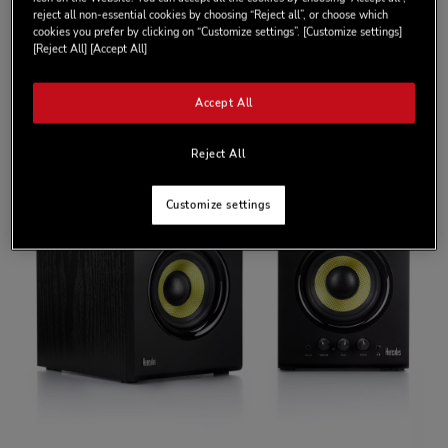
provenienti dagli specialisti del mondo dei mix DJ e a uno studio
reject all non-essential cookies by choosing “Reject all”, or choose which
approfondito effettuato da professionisti dell’audio, è stato
cookies you prefer by clicking on “Customize settings”. [Customize settings]
[Reject All] [Accept All]
possibile ottimizzare le prestazioni degli altoparlanti.
Accept All
Reject All
Customize settings