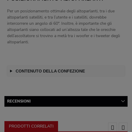
Per un posizionamento ottimale degli altoparlanti, tra i due
altoparlanti satelliti, e tra l’utente e i satelliti, dovrebbe
intercorrere un angolo di 60°. Inoltre, è importante che gli
altoparlanti siano collocati ad un’altezza tale che le orecchie
dell’ascoltatore si trovino a metà tra i woofer e i tweeter degli
altoparlanti.
CONTENUTO DELLA CONFEZIONE
RECENSIONI
PRODOTTI CORRELATI