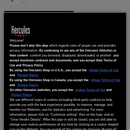
AGGIUNGI AL CARRELLO
Welcome!
Lista dei desideri
Please don’t skip this step
which regards rules of proper use and provides
privacy information.
By continuing to use any of the Hercules Websites or
Sii il primo a recensire questo prodotto
their content
-content you browsed, displayed, downloaded, or printed-,
you
DISPONIBILE
accept electronic contracts and documents, and you accept their Terms of
Use and Privacy Policy
.
DETTAGLI
By using the Hercules Shop in U.S.A., you accept the
eShop Terms of Use
and
Privacy Policy
.
By using the Hercules Shop in Canada, you accept the
eShop Terms of Use
and
Privacy Policy
.
On other Hercules websites, you accept the
global Terms of Use
and
Privacy Policy
.
We use different types of cookies (including third-party cookies) to help
LA COMPETENZA AUDIO HERCULES
provide you with the best experience possible, to improve, manage, and
monitor our Websites, and for statistics and advertising. For more
All’interno della camera anecoica professionale proprietaria, gli
information, please click on “Customize setting”, then on the type, and on
“View Vendor Details”. After this pop-in will be closed, you are still able to
ingegneri di Hercules hanno posto la massima cura nello
change your cookies preferences at any time by clicking on a cookie-shaped
sviluppo degli altoparlanti DJMonitor 42. Grazie agli input
icon on the Website. You can accept all the cookies by choosing “Accept all”,