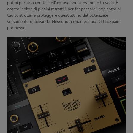
potrai portarlo con te, nell’acclusa borsa, ovunque tu vada. È
dotato inoltre di piedini retrattili, per far passare i cavi sotto al
tuo controller e proteggere quest’ultimo dal potenziale
versamento di bevande. Nessuno ti chiamerà più DJ Backpain;
promesso.