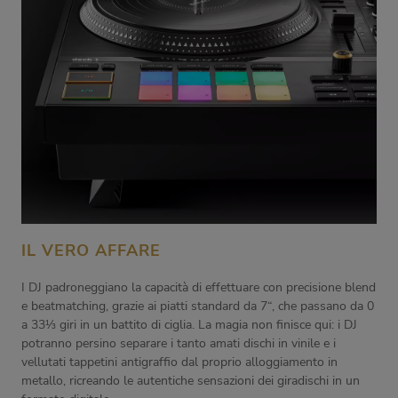
IL VERO AFFARE
I DJ padroneggiano la capacità di effettuare con precisione blend
e beatmatching, grazie ai piatti standard da 7“, che passano da 0
a 33⅓ giri in un battito di ciglia. La magia non finisce qui: i DJ
potranno persino separare i tanto amati dischi in vinile e i
vellutati tappetini antigraffio dal proprio alloggiamento in
metallo, ricreando le autentiche sensazioni dei giradischi in un