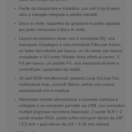
Facile da trasportare e installare, con soli 5 kg di peso,
oltre a maniglie integrate e piedini retrattili
Disco in vinile, tappetino da giradischi e piatto separati,
per poter rimuovere il disco in vinile
Layout da autentico mixer con 3 manopole EQ, una
manopola Guadagno e una manopola Filtro per banco,
un fader del volume per banco, un VU meter per banco;
crossfader e VU meter Master. Area effetti al centro: 3
FX per banco, un paddle FX, una manopola dry/wet e
controlli per i parametri dei battiti.
16 pad RGB retroilluminati, pulsanti Loop In/Loop Out,
codificatore loop, controlli Stems: potrai così creare
sensazionali mix e mashup
Alimentato tramite alimentatore a corrente continua e
collegato a un computer portatile via USB, con connettori
multipli (ingresso microfono bilanciato; 2 uscite XLR + 2
uscite master RCA; uscite cuffie mini-jack stereo da 1/8”
/ 3,5 mm + jack stereo da 1/4” / 6,35 mm stereo)