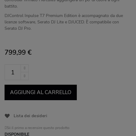
battito.
DJControl Inpulse T7 Premium Edition è accompagnato da due
licenze software, Serato DJ Lite e DJUCED. È compatibile con
Serato DJ Pro.
799,99 €
AGGIUNGI AL CARRELLO
Lista dei desideri
Sii il primo a recensire questo prodotto
DISPONIBILE