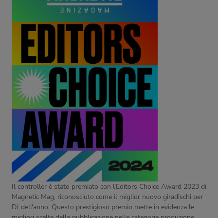
Il controller è stato premiato con l'Editors Choice Award 2023 di
Magnetic Mag, riconosciuto come il miglior nuovo giradischi per
DJ dell'anno. Questo prestigioso premio mette in evidenza le
migliori scelte della pubblicazione nelle categorie produzione,