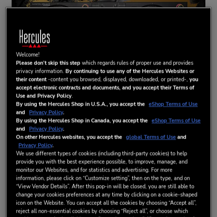
Welcome!
Please don’t skip this step
which regards rules of proper use and provides
privacy information.
By continuing to use any of the Hercules Websites or
their content
-content you browsed, displayed, downloaded, or printed-,
you
accept electronic contracts and documents, and you accept their Terms of
Use and Privacy Policy
.
By using the Hercules Shop in U.S.A., you accept the
eShop Terms of Use
and
Privacy Policy
.
By using the Hercules Shop in Canada, you accept the
eShop Terms of Use
and
Privacy Policy
.
On other Hercules websites, you accept the
global Terms of Use
and
Privacy Policy
.
We use different types of cookies (including third-party cookies) to help
provide you with the best experience possible, to improve, manage, and
monitor our Websites, and for statistics and advertising. For more
information, please click on “Customize setting”, then on the type, and on
“View Vendor Details”. After this pop-in will be closed, you are still able to
change your cookies preferences at any time by clicking on a cookie-shaped
icon on the Website. You can accept all the cookies by choosing “Accept all”,
reject all non-essential cookies by choosing “Reject all”, or choose which