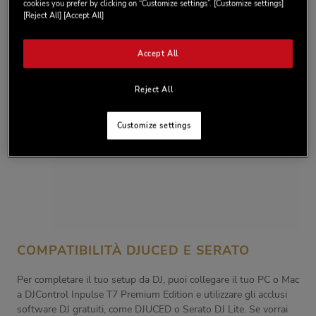
cookies you prefer by clicking on “Customize settings”. [Customize settings]
[Reject All] [Accept All]
Accept All
Reject All
Customize settings
COMPATIBILITÀ DJUCED E SERATO
Per completare il tuo setup da DJ, puoi collegare il tuo PC o Mac
a DJControl Inpulse T7 Premium Edition e utilizzare gli acclusi
software DJ gratuiti, come DJUCED o Serato DJ Lite. Se vorrai