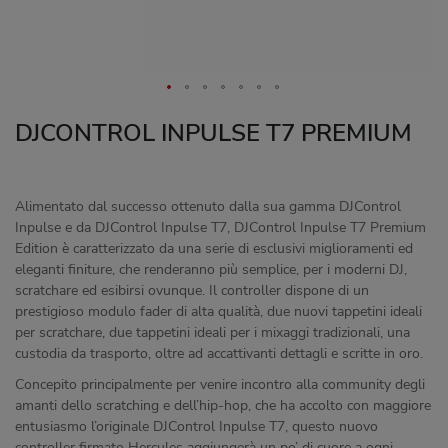
DJCONTROL INPULSE T7 PREMIUM
Alimentato dal successo ottenuto dalla sua gamma DJControl
Inpulse e da DJControl Inpulse T7, DJControl Inpulse T7 Premium
Edition è caratterizzato da una serie di esclusivi miglioramenti ed
eleganti finiture, che renderanno più semplice, per i moderni DJ,
scratchare ed esibirsi ovunque. Il controller dispone di un
prestigioso modulo fader di alta qualità, due nuovi tappetini ideali
per scratchare, due tappetini ideali per i mixaggi tradizionali, una
custodia da trasporto, oltre ad accattivanti dettagli e scritte in oro.
Concepito principalmente per venire incontro alla community degli
amanti dello scratching e dell’hip-hop, che ha accolto con maggiore
entusiasmo l’originale DJControl Inpulse T7, questo nuovo
controller firmato Hercules aggiungerà un po’ di cuore a ogni