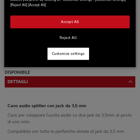
[Reject All] [Accept All]
Accept All
AGGIUNGI AL CARRELLO
Reject All
Lista dei desideri
Customize settings
Sii il primo a recensire questo prodotto
DISPONIBILE
DETTAGLI
Cavo audio splitter con jack da 3,5 mm
Cavo per sdoppiare l'uscita audio su due jack da 3,5mm al posto
di uno solo.
Compatibile con tutte le periferiche dotate di jack da 3,5 mm.