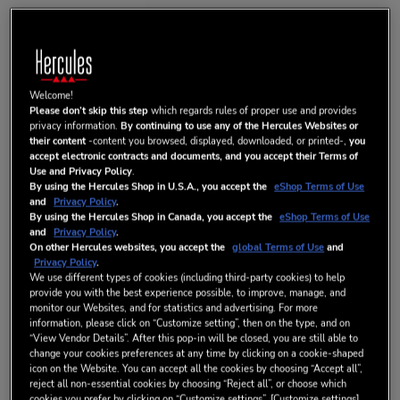
Welcome!
Please don’t skip this step
which regards rules of proper use and provides
AUDIO SPLIT CABLE
privacy information.
By continuing to use any of the Hercules Websites or
their content
-content you browsed, displayed, downloaded, or printed-,
you
accept electronic contracts and documents, and you accept their Terms of
Cavo audio splitter con jack da 3,5 mm
Use and Privacy Policy
.
Cavo per sdoppiare l'uscita audio su due jack da 3,5mm al posto di
By using the Hercules Shop in U.S.A., you accept the
eShop Terms of Use
and
Privacy Policy
.
uno solo.
By using the Hercules Shop in Canada, you accept the
eShop Terms of Use
and
Privacy Policy
.
Compatibile con tutte le periferiche dotate di jack da 3,5 mm.
On other Hercules websites, you accept the
global Terms of Use
and
Privacy Policy
.
CONTENUTO DELLA CONFEZIONE
We use different types of cookies (including third-party cookies) to help
provide you with the best experience possible, to improve, manage, and
- 1 x cavo audio splitter con jack da 3,5 mm
monitor our Websites, and for statistics and advertising. For more
- Informazioni sulla garanzia
information, please click on “Customize setting”, then on the type, and on
“View Vendor Details”. After this pop-in will be closed, you are still able to
change your cookies preferences at any time by clicking on a cookie-shaped
12,99 €
icon on the Website. You can accept all the cookies by choosing “Accept all”,
reject all non-essential cookies by choosing “Reject all”, or choose which
cookies you prefer by clicking on “Customize settings”. [Customize settings]